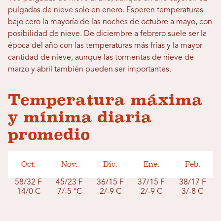
pulgadas de nieve solo en enero. Esperen temperaturas
bajo cero la mayoría de las noches de octubre a mayo, con
posibilidad de nieve. De diciembre a febrero suele ser la
época del año con las temperaturas más frías y la mayor
cantidad de nieve, aunque las tormentas de nieve de
marzo y abril también pueden ser importantes.
Temperatura máxima
y mínima diaria
promedio
Oct.
Nov.
Dic.
Ene.
Feb.
58/32 F
45/23 F
36/15 F
37/15 F
38/17 F
14/0 C
7/-5 °C
2/-9 C
2/-9 C
3/-8 C