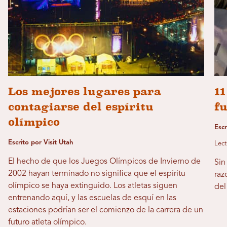
Los mejores lugares para
11
contagiarse del espíritu
fu
olímpico
Esc
Escrito por Visit Utah
Lect
El hecho de que los Juegos Olímpicos de Invierno de
Sin
2002 hayan terminado no significa que el espíritu
raz
olímpico se haya extinguido. Los atletas siguen
del
entrenando aquí, y las escuelas de esquí en las
estaciones podrían ser el comienzo de la carrera de un
futuro atleta olímpico.