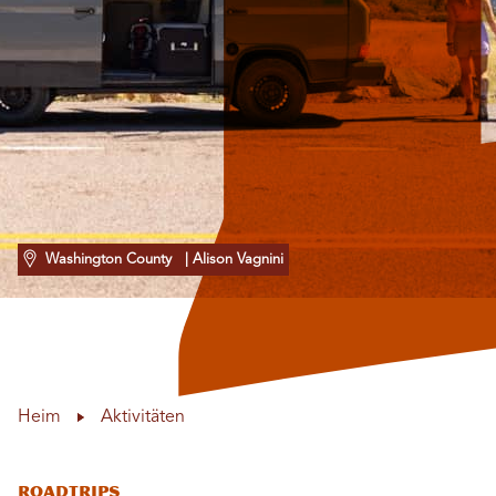
Washington County
| Alison Vagnini
Heim
Aktivitäten
Roadtrips