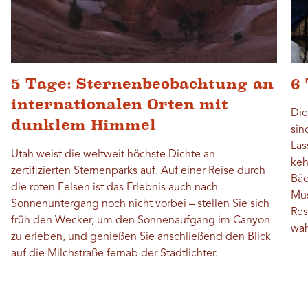
5 Tage: Sternenbeobachtung an
6 
internationalen Orten mit
Die
dunklem Himmel
sin
Las
Utah weist die weltweit höchste Dichte an
keh
zertifizierten Sternenparks auf. Auf einer Reise durch
Bäc
die roten Felsen ist das Erlebnis auch nach
Mus
Sonnenuntergang noch nicht vorbei – stellen Sie sich
Res
früh den Wecker, um den Sonnenaufgang im Canyon
wah
zu erleben, und genießen Sie anschließend den Blick
auf die Milchstraße fernab der Stadtlichter.