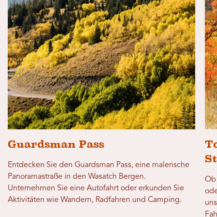
Guardsman Pass
T
S
Entdecken Sie den Guardsman Pass, eine malerische
Panoramastraße in den Wasatch Bergen.
Ob 
Unternehmen Sie eine Autofahrt oder erkunden Sie
ode
Aktivitäten wie Wandern, Radfahren und Camping.
uns
Fah