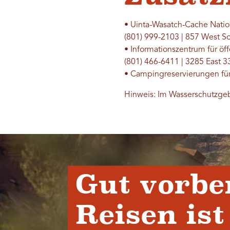
• Uinta-Wasatch-Cache Nati
(801) 999-2103 | 857 West S
• Informationszentrum für öf
(801) 466-6411 | 3285 East 33
• Campingreservierungen fü
Hinweis: Im Wasserschutzgeb
Gut vorbe
Reisen ist