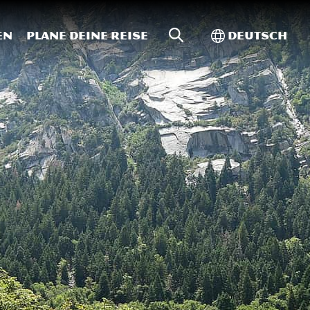
Website-Suche
Toggle Intern
en
Plane deine Reise
Deutsch