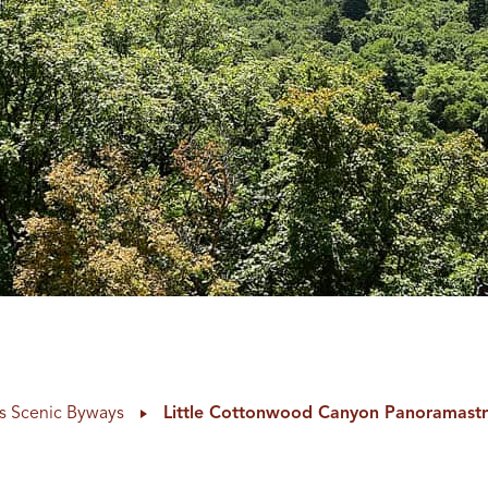
s Scenic Byways
Little Cottonwood Canyon Panoramast