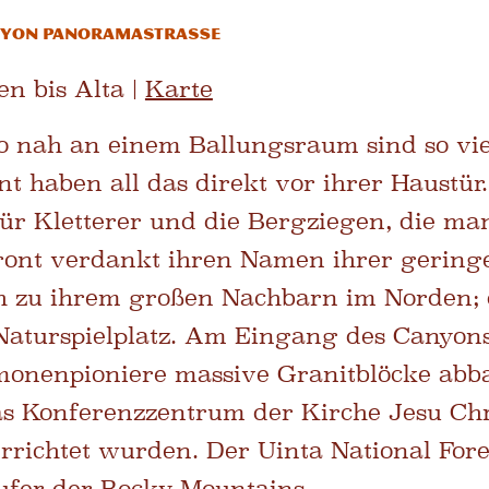
anyon Panoramastraße
en bis Alta |
Karte
 nah an einem Ballungsraum sind so viel
 haben all das direkt vor ihrer Haustür.
für Kletterer und die Bergziegen, die man
 Front verdankt ihren Namen ihrer gerin
h zu ihrem großen Nachbarn im Norden; d
Naturspielplatz. Am Eingang des Canyons 
rmonenpioniere massive Granitblöcke abb
s Konferenzzentrum der Kirche Jesu Chri
rrichtet wurden. Der Uinta National Fore
ufer der Rocky Mountains.