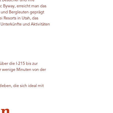
t Besucher und ihre
c Byway, erreicht man das
s und Bergleuten geprägt
i Resorts in Utah, das
 Unterkünfte und Aktivitäten
ber die I-215 bis zur
nur wenige Minuten von der
leben, die sich ideal mit
en