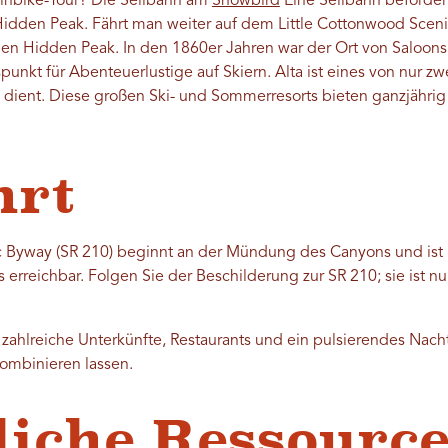
tainbike-Tour? Die Seilbahn am
Snowbird
Eine Seilbahn beförder
Hidden Peak. Fährt man weiter auf dem Little Cottonwood Sceni
 den Hidden Peak. In den 1860er Jahren war der Ort von Saloon
unkt für Abenteuerlustige auf Skiern. Alta ist eines von nur zwe
 dient. Diese großen Ski- und Sommerresorts bieten ganzjährig
hrt
c Byway (SR 210) beginnt an der Mündung des Canyons und ist ü
erreichbar. Folgen Sie der Beschilderung zur SR 210; sie ist 
zahlreiche Unterkünfte, Restaurants und ein pulsierendes Nacht
ombinieren lassen.
liche Ressourc