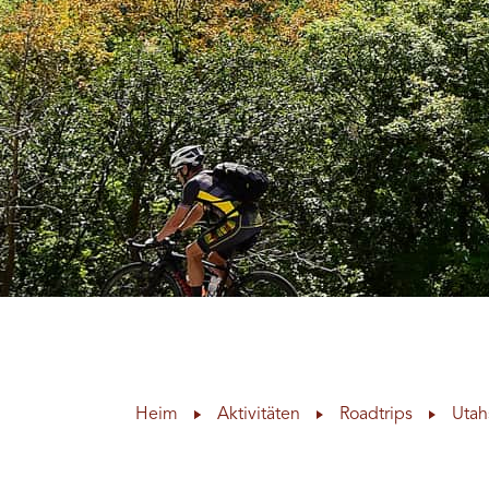
Heim
Aktivitäten
Roadtrips
Utah