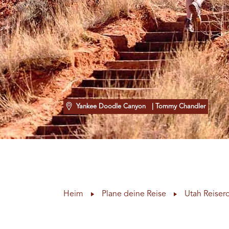
Yankee Doodle Canyon
| Tommy Chandler
Heim
Plane deine Reise
Utah Reiser