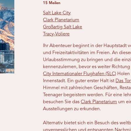
15 Meilen
Salt Lake City
Clark Planetarium
Großartig Salt Lake
Tracy-Voliere
Ihr Abenteuer beginnt in der Hauptstadt 
und Freizeitaktivitäten im Freien. An dies
Urlaubsstimmung zu bringen und die einz
kennenzulernen, bevor es weiter Richtung
City Internationaler Flughafen (SLC)
Holen 
Innenstadt. Ein guter erster Halt ist
Das Tor
Himmel mit zahlreichen Geschäften, Resta
Teenager begeistern werden. Für eine lehr
besuchen Sie das
Clark Planetarium
um ein
Ausstellungen zu erkunden.
Alternativ bietet sich ein Besuch des wel
unvergesslichen und entspannten Nachmit