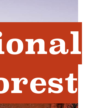
ional
orest