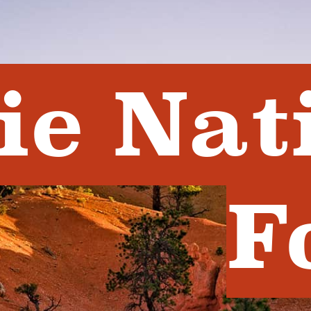
ie Nat
F