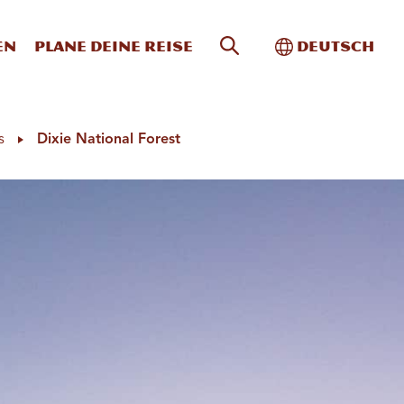
Website-Suche
Toggle Intern
en
Plane deine Reise
Deutsch
s
Dixie National Forest