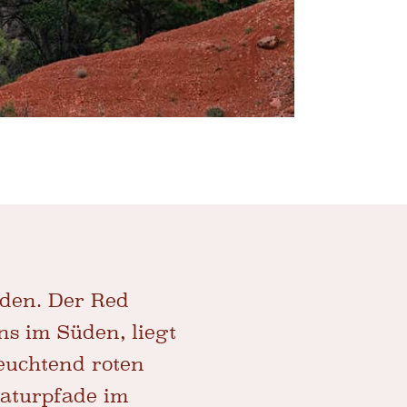
üden. Der Red
s im Süden, liegt
leuchtend roten
Naturpfade im