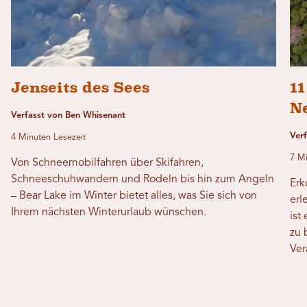
Jenseits des Sees
1
N
Verfasst von Ben Whisenant
Verf
4 Minuten Lesezeit
7 Mi
Von Schneemobilfahren über Skifahren,
Schneeschuhwandern und Rodeln bis hin zum Angeln
Erk
– Bear Lake im Winter bietet alles, was Sie sich von
erl
Ihrem nächsten Winterurlaub wünschen.
ist
zu 
Ver