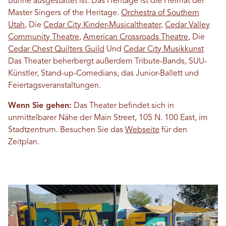
Bühne ausgestattet ist. Das Heritage ist die Heimat der
Master Singers of the Heritage.
Orchestra of Southern
Utah
, Die
Cedar City Kinder-Musicaltheater
,
Cedar Valley
Community Theatre
,
American Crossroads Theatre
, Die
Cedar Chest Quilters Guild
Und
Cedar City Musikkunst
Das Theater beherbergt außerdem Tribute-Bands, SUU-
Künstler, Stand-up-Comedians, das Junior-Ballett und
Feiertagsveranstaltungen.
Wenn Sie gehen:
Das Theater befindet sich in
unmittelbarer Nähe der Main Street, 105 N. 100 East, im
Stadtzentrum. Besuchen Sie das
Webseite
für den
Zeitplan.