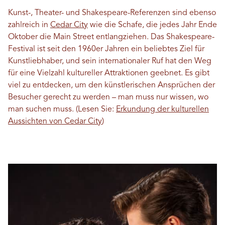
Kunst-, Theater- und Shakespeare-Referenzen sind ebenso
zahlreich in
Cedar City
wie die Schafe, die jedes Jahr Ende
Oktober die Main Street entlangziehen. Das Shakespeare-
Festival ist seit den 1960er Jahren ein beliebtes Ziel für
Kunstliebhaber, und sein internationaler Ruf hat den Weg
für eine Vielzahl kultureller Attraktionen geebnet. Es gibt
viel zu entdecken, um den künstlerischen Ansprüchen der
Besucher gerecht zu werden – man muss nur wissen, wo
man suchen muss. (Lesen Sie:
Erkundung der kulturellen
Aussichten von Cedar City
)