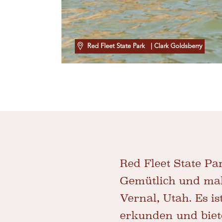
Red Fleet State Park
| Clark Goldsberry
Red Fleet State P
Gemütlich und male
Vernal, Utah. Es 
erkunden und bie