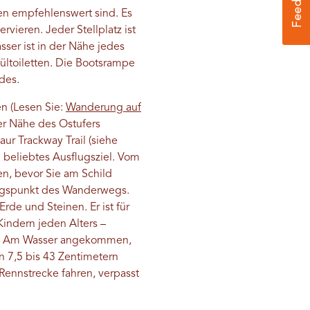
n empfehlenswert sind. Es
ervieren. Jeder Stellplatz ist
sser ist in der Nähe jedes
ültoiletten. Die Bootsrampe
des.
en (Lesen Sie:
Wanderung auf
er Nähe des Ostufers
ur Trackway Trail (siehe
n beliebtes Ausflugsziel. Vom
n, bevor Sie am Schild
angspunkt des Wanderwegs.
de und Steinen. Er ist für
indern jeden Alters –
en. Am Wasser angekommen,
n 7,5 bis 43 Zentimetern
ennstrecke fahren, verpasst