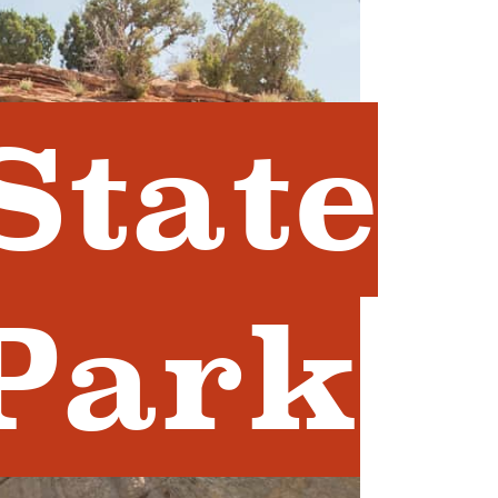
State
Park