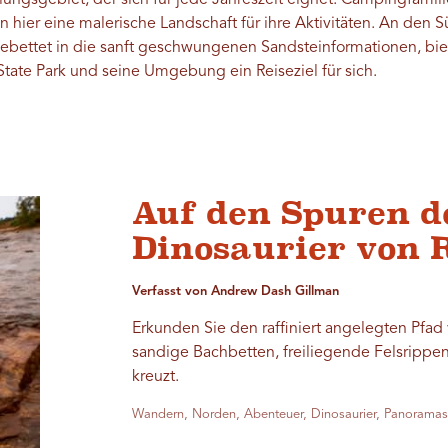
ngsgebiet, der sich für jede Jahreszeit eignet. Campingfamili
n hier eine malerische Landschaft für ihre Aktivitäten. An den
bettet in die sanft geschwungenen Sandsteinformationen, biet
tate Park und seine Umgebung ein Reiseziel für sich.
Auf den Spuren d
Dinosaurier von R
Verfasst von Andrew Dash Gillman
Erkunden Sie den raffiniert angelegten Pfad 
sandige Bachbetten, freiliegende Felsrippen
kreuzt.
Wandern, Norden, Abenteuer, Dinosaurier, Panorama