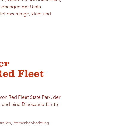
en, Wanderer, Mountainbiker,
 Südhängen der Uinta
et das ruhige, klare und
er
ed Fleet
von Red Fleet State Park, der
 und eine Dinosaurierfährte
straßen, Sternenbeobachtung