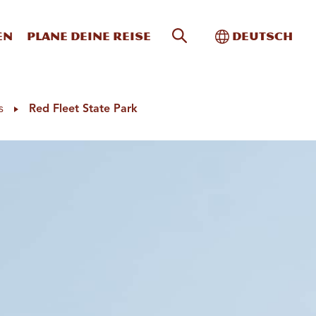
Website-Suche
Toggle Intern
en
Plane deine Reise
Deutsch
s
Red Fleet State Park