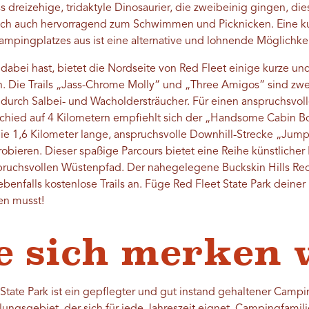
 dreizehige, tridaktyle Dinosaurier, die zweibeinig gingen, di
ich auch hervorragend zum Schwimmen und Picknicken. Eine ku
mpingplatzes aus ist eine alternative und lohnende Möglichkei
bei hast, bietet die Nordseite von Red Fleet einige kurze und 
n. Die Trails „Jass-Chrome Molly“ und „Three Amigos“ sind zwe
 durch Salbei- und Wacholdersträucher. Für einen anspruchsvol
hied auf 4 Kilometern empfiehlt sich der „Handsome Cabin Boy
die 1,6 Kilometer lange, anspruchsvolle Downhill-Strecke „Jum
robieren. Dieser spaßige Parcours bietet eine Reihe künstlicher
pruchsvollen Wüstenpfad. Der nahegelegene Buckskin Hills Rec
ebenfalls kostenlose Trails an. Füge Red Fleet State Park deiner
en musst!
e sich merken
tate Park ist ein gepflegter und gut instand gehaltener Campi