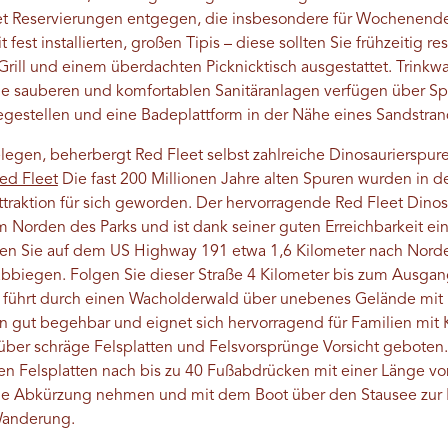
et Reservierungen entgegen, die insbesondere für Wochenende
 fest installierten, großen Tipis – diese sollten Sie frühzeitig res
Grill und einem überdachten Picknicktisch ausgestattet. Trinkwa
die sauberen und komfortablen Sanitäranlagen verfügen über Sp
nlegestellen und eine Badeplattform in der Nähe eines Sandstran
legen, beherbergt Red Fleet selbst zahlreiche Dinosaurierspur
ed Fleet
Die fast 200 Millionen Jahre alten Spuren wurden in d
ttraktion für sich geworden. Der hervorragende Red Fleet Dinosa
im Norden des Parks und ist dank seiner guten Erreichbarkeit ei
en Sie auf dem US Highway 191 etwa 1,6 Kilometer nach Norde
abbiegen. Folgen Sie dieser Straße 4 Kilometer bis zum Ausg
 führt durch einen Wacholderwald über unebenes Gelände mit Er
 gut begehbar und eignet sich hervorragend für Familien mit K
 über schräge Felsplatten und Felsvorsprünge Vorsicht gebot
en Felsplatten nach bis zu 40 Fußabdrücken mit einer Länge vo
ne Abkürzung nehmen und mit dem Boot über den Stausee zur R
Wanderung.