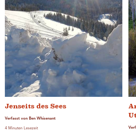
Jenseits des Sees
A
U
Verfasst von Ben Whisenant
Ver
4 Minuten Lesezeit