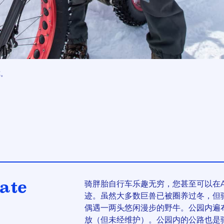
车。
tate
骑胖胎自行车乐趣无穷，您甚至可以在Antelop
迹。虽然大多数巨兽已被圈养过冬，但骑胖
偶遇一两头悠闲漫步的野牛。公园内遍
放（但未经维护）。公园内的公路也是