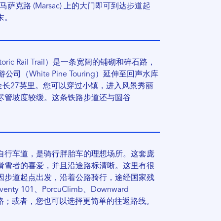
过马萨克路 (Marsac) 上的大门即可到达步道起
末。
oric Rail Trail）是一条宽阔的铺砌和碎石路，
公司（White Pine Touring）延伸至回声水库
英尺），全长27英里。您可以穿过小镇，进入风景秀丽
尽管坡度较缓。这条铁路步道还与圆谷
自行车道，是骑行胖胎车的理想场所。这套庞
滑雪者的喜爱，并且沿途路标清晰。这里有很
因步道起点出发，沿着公路骑行，途经国家残
 101、PorcuClimb、Downward
公路；或者，您也可以选择更简单的往返路线。