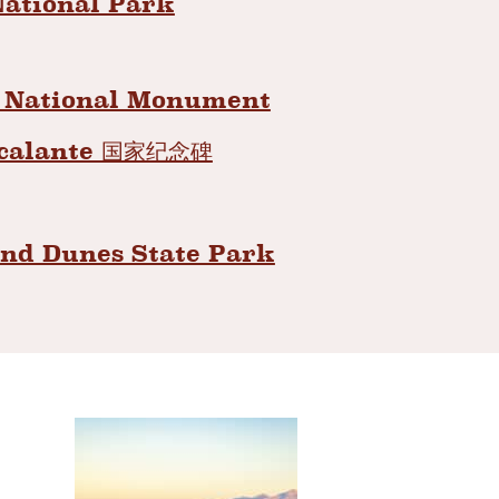
National Park
：
 National Monument
calante 国家纪念碑
and Dunes State Park