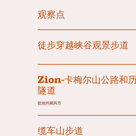
观察点
徒步穿越峡谷观景步道
Zion-卡梅尔山公路和
隧道
犹他州飓风市
缆车山步道