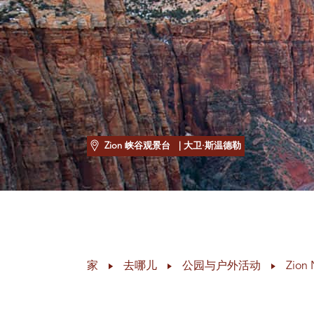
Zion 峡谷观景台
| 大卫·斯温德勒
家
去哪儿
公园与户外活动
Zion 