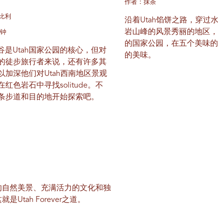
作者：抹茶
比利
沿着Utah馅饼之路，穿过
岩山峰的风景秀丽的地区
分钟
的国家公园，在五个美味
峡谷是Utah国家公园的核心，但对
的美味。
的徒步旅行者来说，还有许多其
以加深他们对Utah西南地区景观
红色岩石中寻找solitude。不
条步道和目的地开始探索吧。
的自然美景、充满活力的文化和独
tah Forever之道。