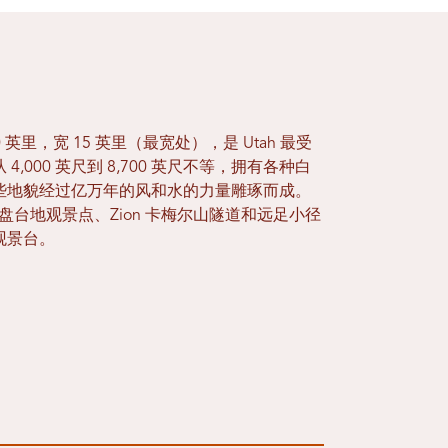
k 长 30 英里，宽 15 英里（最宽处），是 Utah 最受
,000 英尺到 8,700 英尺不等，拥有各种白
些地貌经过亿万年的风和水的力量雕琢而成。
括棋盘台地观景点、Zion 卡梅尔山隧道和远足小径
观景台。