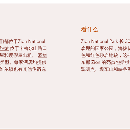
看什么
都位于Zion National
Zion National Par
旅馆
位于卡梅尔山路口
欢迎的国家公园，海拔从 4
木屋和度假屋出租。
豪华
色和红色砂岩地貌，这
类型。每家酒店均提供
东部 Zion 的亮点包
德维尔镇也有其他住宿选
观测点、缆车山和峡谷