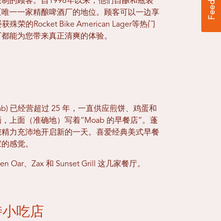
制的顾客。自1996年以来，他们自酿和瓶装
区唯一一家精酿啤酒厂的地位。顾客可以一边享
荣的Rocket Bike American Lager等热门
厂都能为您带来真正清爽的体验。
 (Moab) 已经营超过 25 年，一直供应煎饼、鸡蛋和
上面（准确地）写着“Moab 的早餐店”。蓬
您精力充沛地开启新的一天。喜爱经典美式早餐
家的感觉。
 Oar、Zax 和 Sunset Grill 这几家餐厅。
特小吃店