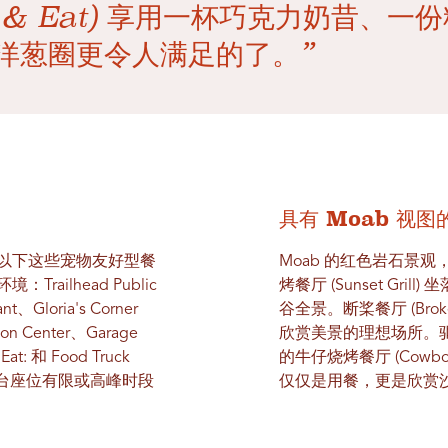
Stop & Eat) 享用一杯巧克力奶昔、
洋葱圈更令人满足的了。”
具有 Moab 视图
以下这些宠物友好型餐
Moab 的红色岩石景
ilhead Public
烤餐厅 (Sunset Gr
nt、Gloria's Corner
谷全景。断桨餐厅 (Broke
 on Center、Garage
欣赏美景的理想场所。驱车片刻
Eat: 和 Food Truck
的牛仔烧烤餐厅 (Cowb
露台座位有限或高峰时段
仅仅是用餐，更是欣赏