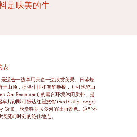
一份料足味美的牛
的表
观，最适合一边享用美食一边欣赏美景。日落烧
ill) 坐落于山顶，提供牛排和海鲜晚餐，并可饱览山
n Oar Restaurant) 的露台环境休闲质朴，是
即可抵达红崖旅馆 (Red Cliffs Lodge)
oy Grill)，欣赏科罗拉多河的壮丽景色。这些不
沙漠魔幻时刻的绝佳地点。