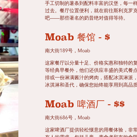
手工切制的薯条到配料丰富的汉堡，每一
过去。餐厅位置便利，就在前往斯利克罗克步道 (S
吧——那些著名的奶昔绝对值得等待。
Moab 餐馆 - $
南大街189号，Moab
这家餐厅以分量十足、价格实惠和独特的
等经典早餐外，他们还供应丰盛的美式餐点
排或一份淋满酱汁的烤肉，搭配冰淇淋派
冰淇淋和圣代，确保您始终能享用到高品
Moab 啤酒厂 - $$
南大街686号，Moab
这家啤酒厂提供轻松惬意的用餐体验，非