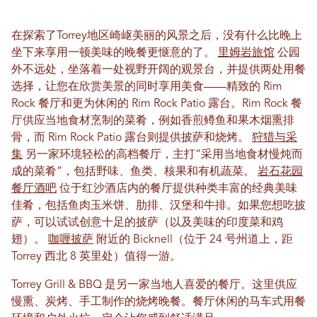
在探索了Torrey地区崎岖美丽的风景之后，没有什么比晚上
坐下来享用一顿美味的晚餐更惬意的了。
里姆岩旅馆
公园
外不远处，坐落着一处视野开阔的观景台，并提供两处用餐
选择，让您在欣赏美景的同时享用美食——精致的 Rim
Rock 餐厅和更为休闲的 Rim Rock Patio 露台。Rim Rock 餐
厅供应当地食材烹制的菜肴，例如香煎鳟鱼和果木烟熏排
骨，而 Rim Rock Patio 露台则提供披萨和烧烤。
狩猎与采
集
另一家环境轻松的高档餐厅，主打“采用当地食材慢炖而
成的菜肴”，包括野味、鱼类、核果和有机蔬菜。
岩石花园
餐厅酒吧
位于红沙酒店内的餐厅提供种类丰富的经典美味
佳肴，包括鱼肉玉米饼、肋排、汉堡和牛排。如果您想吃披
萨，可以试试创意十足的披萨（以及美味的印度菜和鸡
翅）。
咖喱披萨
附近的 Bicknell（位于 24 号州道上，距
Torrey 西北 8 英里处）值得一游。
Torrey Grill & BBQ 是另一家当地人喜爱的餐厅。这里供应
慢熏、炭烤、手工制作的烧烤晚餐。餐厅休闲的马车式用餐