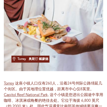
Torrey
奥斯汀·戴蒙德
Torrey
这座小镇人口仅有260人，沿着24号州际公路绵延几
个街区。由于其地理位置优越，距离市中心仅8英里。
Capitol Reef National Park,
这个小镇是您进出公园途中享用
咖啡、冰淇淋或晚餐的绝佳去处。它位于海拔 6,800 英尺
（约 2000 米）处，因此气温通常比南​​部其他城镇要凉爽一