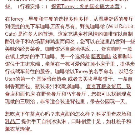
些。（行程安排：）
探索Torrey：您的国会礁大本营
）。
在Torrey，早餐和午餐的选择多种多样，从温馨舒适的餐厅
到便捷的免下车咖啡店应有尽有。野兔咖啡馆 (Wild Rabbit
Cafe) 是许多人的首选。这家充满乡村风情的咖啡馆以自制
酪乳饼干和农场新鲜鸡蛋而闻名，您可以在这里品尝到一些
美味的经典菜肴。咖啡馆还自豪地供应……
舒克咖啡
一款
在镇上烘焙的手工咖啡。另一个选择是
暗夜咖啡
这家咖啡
馆位于主街东端，坐落在一栋可爱的红顶小房子里，提供步
行或驾车前往的服务。咖啡馆以Torrey的名字命名，以纪念
Utah的第一个
国际暗夜协会
或者去买块早餐饼干、一条自
制香蕉面包、瓶装果汁和滴滤咖啡。
查克瓦根杂货店、熟
食店和面包房
在野兔餐厅和马车餐厅，您都可以找到现点
现做的三明治，非常适合装进背包里，带去公园玩一天。
想吃点下午茶点心吗？来点甜的怎么样？
科罗里奇农场和
乳品厂
提供手工自制冰淇淋，口味创意十足，如杜松子和
薰衣草蜂蜜。