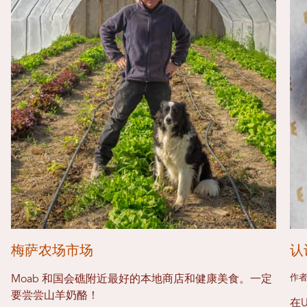
梅萨农场市场
认
作者
Moab 和国会礁附近最好的本地商店和健康美食。一定
要尝尝山羊奶酪！
在