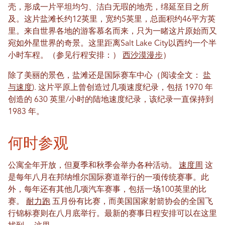
壳，形成一片平坦均匀、洁白无瑕的地壳，绵延至目之所
及。这片盐滩长约12英里，宽约5英里，总面积约46平方英
里。来自世界各地的游客慕名而来，只为一睹这片原始而又
宛如外星世界的奇景。这里距离Salt Lake City以西约一个半
小时车程。（参见行程安排：）
西沙漠漫步
）
除了美丽的景色，盐滩还是国际赛车中心（阅读全文：
盐
与速度
). 这片平原上曾创造过几项速度纪录，包括 1970 年
创造的 630 英里/小时的陆地速度纪录，该纪录一直保持到
1983 年。
何时参观
公寓全年开放，但夏季和秋季会举办各种活动。
速度周
这
是每年八月在邦纳维尔国际赛道举行的一项传统赛事。此
外，每年还有其他几项汽车赛事，包括一场100英里的比
赛。
耐力跑
五月份有比赛，而美国国家射箭协会的全国飞
行锦标赛则在八月底举行。最新的赛事日程安排可以在这里