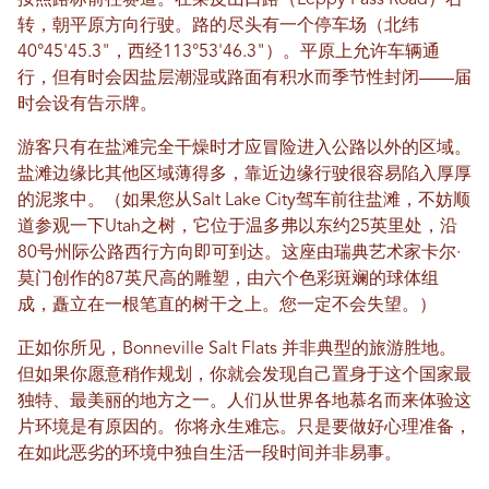
按照路标前往赛道。在莱皮山口路（Leppy Pass Road）右
转，朝平原方向行驶。路的尽头有一个停车场（北纬
40°45'45.3"，西经113°53'46.3"）。平原上允许车辆通
行，但有时会因盐层潮湿或路面有积水而季节性封闭——届
时会设有告示牌。
游客只有在盐滩完全干燥时才应冒险进入公路以外的区域。
盐滩边缘比其他区域薄得多，靠近边缘行驶很容易陷入厚厚
的泥浆中。（如果您从Salt Lake City驾车前往盐滩，不妨顺
道参观一下Utah之树，它位于温多弗以东约25英里处，沿
80号州际公路西行方向即可到达。这座由瑞典艺术家卡尔·
莫门创作的87英尺高的雕塑，由六个色彩斑斓的球体组
成，矗立在一根笔直的树干之上。您一定不会失望。）
正如你所见，Bonneville Salt Flats 并非典型的旅游胜地。
但如果你愿意稍作规划，你就会发现自己置身于这个国家最
独特、最美丽的地方之一。人们从世界各地慕名而来体验这
片环境是有原因的。你将永生难忘。只是要做好心理准备，
在如此恶劣的环境中独自生活一段时间并非易事。