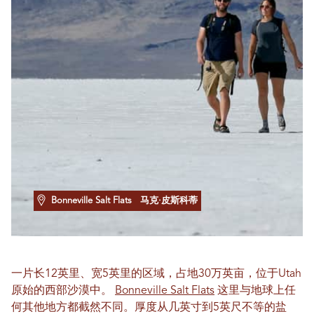
Bonneville Salt Flats
马克·皮斯科蒂
一片长12英里、宽5英里的区域，占地30万英亩，位于Utah
原始的西部沙漠中。
Bonneville Salt Flats
这里与地球上任
何其他地方都截然不同。厚度从几英寸到5英尺不等的盐