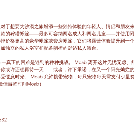
但对于想要为沙漠之旅增添一些独特体验的年轻人、情侣和朋友
础款的狩猎帐篷——最多可容纳两名成人和两名儿童——并使用
选择价格更高的豪华帐篷或套房帐篷，它们将露营体验提升到一
例如独立的私人浴室和配备躺椅的舒适私人露台。
期间，唯一真正的困难是遇到的种种挑战。
Moab
离开这片无忧无虑、
，你或许还想再待一天——或者，许下承诺，在又一个阳光灿烂
享受惬意时光。
Moab
允许携带宠物，每只宠物每天需支付少量费
最佳游览时间Moab
）
532