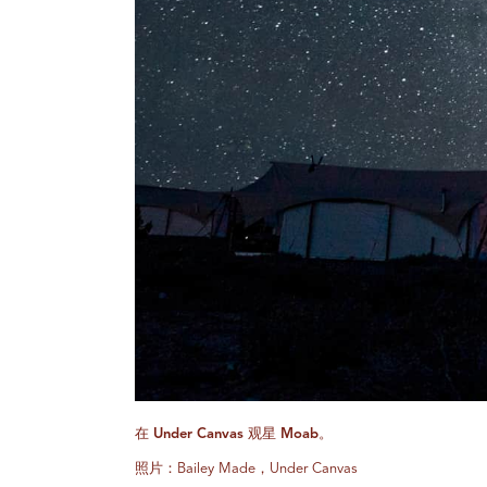
在 Under Canvas 观星 Moab。
照片：Bailey Made，Under Canvas