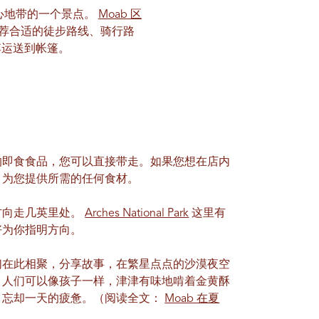
rk是中心地带的一个景点。
Moab 区
您推荐合适的徒步路线、骑行路
李运送到帐篷。
的即食食品，您可以直接带走。如果您想在店内
，为您提供所需的任何食材。
方向走几英里处。
Arches National Park
这里有
好为你指明方向。
们在此相聚，分享故事，在繁星点点的沙漠夜空
，人们可以像孩子一样，津津有味地啃着金黄酥
，忘却一天的疲惫。（阅读全文：
Moab 在夏