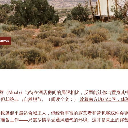
anvas
 体验豪华露营（Moab）与待在酒店房间的局限相比，反而能让你与置
，但却绝非与自然脱节。（阅读全文：）
趁着南方Utah淡季，
布帐篷似乎最适合城里人，但经验丰富的露营者和背包客或许会
何准备工作——只需尽情享受通风透气的环境。这才是真正的露