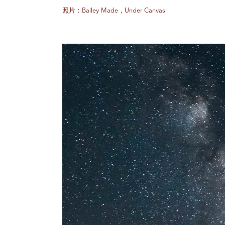
照片：Bailey Made，Under Canvas