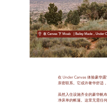
在 Canvas 下 Moab
| Bailey Made，Under C
在 Under Canvas
亲密联系。它或许奢华舒适
虽然入住设施齐全的豪华帆
净床单的帐篷。这里无需任