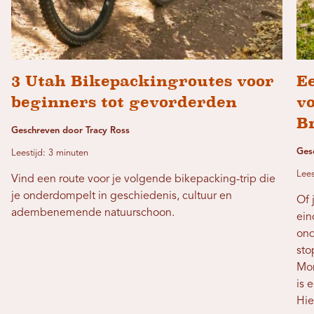
3 Utah Bikepackingroutes voor
Ee
beginners tot gevorderden
v
B
Geschreven door Tracy Ross
Ges
Leestijd: 3 minuten
Lees
Vind een route voor je volgende bikepacking-trip die
je onderdompelt in geschiedenis, cultuur en
Of 
adembenemende natuurschoon.
ein
ond
sto
Mon
is 
Hie