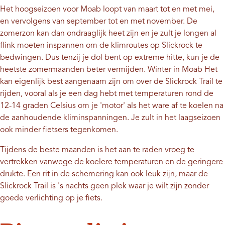
Het hoogseizoen voor Moab loopt van maart tot en met mei,
en vervolgens van september tot en met november. De
zomerzon kan dan ondraaglijk heet zijn en je zult je longen al
flink moeten inspannen om de klimroutes op Slickrock te
bedwingen. Dus tenzij je dol bent op extreme hitte, kun je de
heetste zomermaanden beter vermijden.
Winter in Moab
Het
kan eigenlijk best aangenaam zijn om over de Slickrock Trail te
rijden, vooral als je een dag hebt met temperaturen rond de
12-14 graden Celsius om je 'motor' als het ware af te koelen na
de aanhoudende kliminspanningen. Je zult in het laagseizoen
ook minder fietsers tegenkomen.
Tijdens de beste maanden is het aan te raden vroeg te
vertrekken vanwege de koelere temperaturen en de geringere
drukte. Een rit in de schemering kan ook leuk zijn, maar de
Slickrock Trail is 's nachts geen plek waar je wilt zijn zonder
goede verlichting op je fiets.