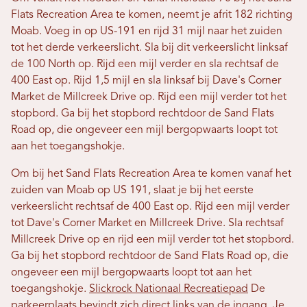
Flats Recreation Area te komen, neemt je afrit 182 richting
Moab. Voeg in op US-191 en rijd 31 mijl naar het zuiden
tot het derde verkeerslicht. Sla bij dit verkeerslicht linksaf
de 100 North op. Rijd een mijl verder en sla rechtsaf de
400 East op. Rijd 1,5 mijl en sla linksaf bij Dave's Corner
Market de Millcreek Drive op. Rijd een mijl verder tot het
stopbord. Ga bij het stopbord rechtdoor de Sand Flats
Road op, die ongeveer een mijl bergopwaarts loopt tot
aan het toegangshokje.
Om bij het Sand Flats Recreation Area te komen vanaf het
zuiden van Moab op US 191, slaat je bij het eerste
verkeerslicht rechtsaf de 400 East op. Rijd een mijl verder
tot Dave's Corner Market en Millcreek Drive. Sla rechtsaf
Millcreek Drive op en rijd een mijl verder tot het stopbord.
Ga bij het stopbord rechtdoor de Sand Flats Road op, die
ongeveer een mijl bergopwaarts loopt tot aan het
toegangshokje.
Slickrock Nationaal Recreatiepad
De
parkeerplaats bevindt zich direct links van de ingang. Je