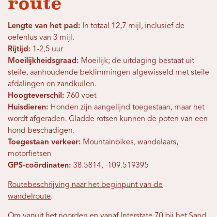
route
Lengte van het pad:
In totaal 12,7 mijl, inclusief de
oefenlus van 3 mijl.
Rijtijd:
1-2,5 uur
Moeilijkheidsgraad:
Moeilijk; de uitdaging bestaat uit
steile, aanhoudende beklimmingen afgewisseld met steile
afdalingen en zandkuilen.
Hoogteverschil:
760 voet
Huisdieren:
Honden zijn aangelijnd toegestaan, maar het
wordt afgeraden. Gladde rotsen kunnen de poten van een
hond beschadigen.
Toegestaan ​​verkeer:
Mountainbikes, wandelaars,
motorfietsen
GPS-coördinaten:
38.5814, -109.519395
Routebeschrijving naar het beginpunt van de
wandelroute
.
Om vanuit het noorden en vanaf Interstate 70 bij het Sand