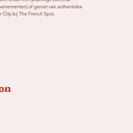
Farm onder een prachtige zomerse
venementen) of geniet van authentieke
 City bij The French Spot.
ion