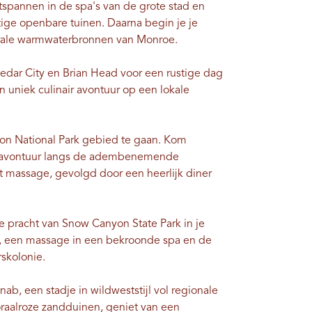
ontspannen in de spa's van de grote stad en
ge openbare tuinen. Daarna begin je je
erale warmwaterbronnen van Monroe.
dar City en Brian Head voor een rustige dag
n uniek culinair avontuur op een lokale
Zion National Park gebied te gaan. Kom
elavontuur langs de adembenemende
massage, gevolgd door een heerlijk diner
de pracht van Snow Canyon State Park in je
 een massage in een bekroonde spa en de
rskolonie.
nab, een stadje in wildweststijl vol regionale
oraalroze zandduinen, geniet van een