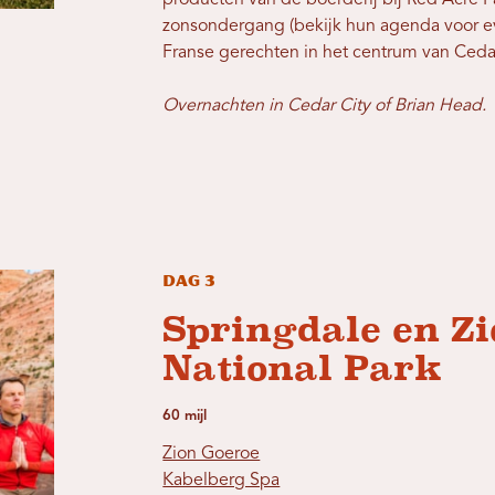
producten van de boerderij bij Red Acre 
zonsondergang (bekijk hun agenda voor e
Franse gerechten in het centrum van Cedar
Overnachten in Cedar City of Brian Head.
Dag 3
Springdale en Z
National Park
60 mijl
Zion Goeroe
Kabelberg Spa