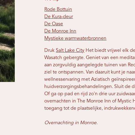
Rode Bottuin
De Kura-deur
De Oase
De Monroe Inn
Mystieke warmwaterbronnen
Druk
Salt Lake City
Het biedt vrijwel elk 
Wasatch gebergte. Geniet van een medita
aan zorgvuldig aangelegde tuinen van Re
ziel te ontspannen. Van daaruit kunt je na
wellnesservaring met Aziatisch geïnspire
huidverzorgingsbehandelingen. Sluit de d
Of ga op pad en rijd zo'n drie uur zuidwaa
overnachten in The Monroe Inn of Mystic
toegang tot de plaatselijke, indrukwekken
Overnachting in Monroe.