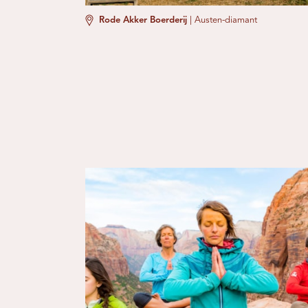
Rode Akker Boerderij
|
Austen-diamant