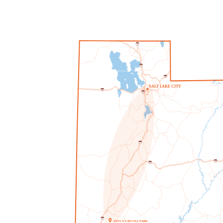
1
5
1
5
8
0
S
A
L
T
L
A
K
E
C
I
T
Y
8
0
2
1
5
1
5
7
0
7
0
1
5
Z
I
O
N
N
A
T
I
O
NA
L
P
A
R
K