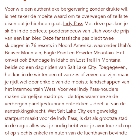
Voor wie een authentieke bergervaring zonder drukte wil,
is het zeker de moeite waard om te overwegen of zelfs te
eisen dat je hierheen gaat.
Indy Pass
Met deze pas kun je
skiën in de perfecte poedersneeuw van Utah voor de prijs
van een kan bier. Deze fantastische pas biedt twee
skidagen in 76 resorts in Noord-Amerika, waaronder Utah's
Beaver Mountain, Eagle Point en Powder Mountain. Het
omvat ook Brundage in Idaho en Lost Trail in Montana,
beide op een dag rijden van Salt Lake City. Toegegeven,
het kan in de winter een rit van zes of zeven uur zijn, maar
je rijdt wel door enkele van de mooiste landschappen van
het Intermountain West. Voor veel Indy Pass-houders
maken dergelijke roadtrips – de trips waarmee ze de
verborgen pareltjes kunnen ontdekken – deel uit van de
aantrekkingskracht. Wat Salt Lake City een geweldig
startpunt maakt voor de Indy Pass, is dat als grootste stad
in de regio alles wat je nodig hebt voor je avontuur zich op
of op slechts enkele minuten van de luchthaven bevindt: