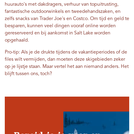
huurauto's met dakdragers, verhuur van topuitrusting,
fantastische outdoorwinkels en tweedehandszaken, en
zelfs snacks van Trader Joe's en Costco. Om tijd en geld te
besparen, kunnen veel dingen vooraf online worden
gereserveerd en bij aankomst in Salt Lake worden
opgehaald.
Pro-tip: Als je de drukte tijdens de vakantieperiodes of de
files wilt vermijden, dan moeten deze skigebieden zeker
op je lijstje staan. Maar vertel het aan niemand anders. Het
blijft tussen ons, toch?