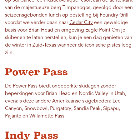
op
Sundance
, een rustiek-chique resort aan de achterkant
van de majestueuze berg Timpanogos, gevolgd door een
seizoensgebonden lunch op bestelling bij Foundry Grill
voordat we verder gaan naar
Cedar City
een geweldige
basis voor Brian Head en omgeving
Eagle Point
Om je
skibenen te laten herstellen, kun je een dag genieten van
de winter in Zuid-Texas wanneer de iconische pistes leeg
zijn.
Power Pass
De
Power Pass
biedt onbeperkte skidagen zonder
beperkingen voor Brian Head en Nordic Valley
in Utah,
evenals deze andere Amerikaanse skigebieden: Lee
Canyon, Snowbowl, Purgatory, Sandia Peak, Sipapu,
Pajarito en Willamette Pass.
Indy Pass