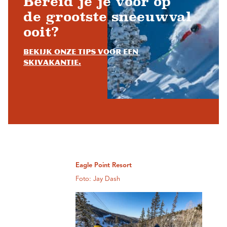
Bereid je je voor op
de grootste sneeuwval
ooit?
Bekijk onze tips voor een
skivakantie.
Eagle Point Resort
Foto: Jay Dash