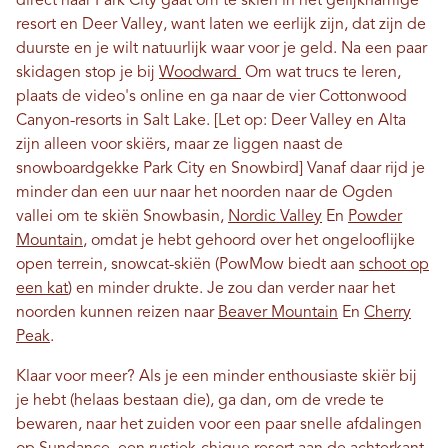
direct naar Park City gaat om te skiën in het gelijknamige
resort en Deer Valley, want laten we eerlijk zijn, dat zijn de
duurste en je wilt natuurlijk waar voor je geld. Na een paar
skidagen stop je bij
Woodward
Om wat trucs te leren,
plaats de video's online en ga naar de vier Cottonwood
Canyon-resorts in Salt Lake. [Let op: Deer Valley en Alta
zijn alleen voor skiërs, maar ze liggen naast de
snowboardgekke Park City en Snowbird] Vanaf daar rijd je
minder dan een uur naar het noorden naar de Ogden
vallei om te skiën Snowbasin,
Nordic Valley
En
Powder
Mountain
, omdat je hebt gehoord over het ongelooflijke
open terrein, snowcat-skiën (PowMow biedt aan
schoot op
een kat
) en minder drukte. Je zou dan verder naar het
noorden kunnen reizen naar
Beaver Mountain
En
Cherry
Peak
.
Klaar voor meer? Als je een minder enthousiaste skiër bij
je hebt (helaas bestaan ​​die), ga dan, om de vrede te
bewaren, naar het zuiden voor een paar snelle afdalingen