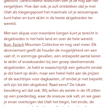
gekocht. Gefeliciteerd! Misschien ben je ze nog aan het
vergelijken. Hoe dan ook, je zult ontdekken dat je met
Utah als toegangspoort het maximale uit je seizoenspas
kunt halen en kunt skiën in de beste skigebieden ter
wereld.
Met een skipas voor meerdere bergen kunt je terecht in
skigebieden in het hele land en over de hele wereld.
Ikon
,
Episch
Mountain Collective en nog veel meer. Elk
abonnement geeft de houder de mogelijkheid om een ​​
vast of, in sommige gevallen, een onbeperkt aantal keren
te skiën of snowboarden bij een groep deelnemende
skigebieden. Je hebt er waarschijnlijk een gekocht omdat
je dol bent op skiën, maar een hekel hebt aan de prijzen
of de wachtrijen voor dagkaarten, of omdat je niet beperkt
wilt zijn tot één skigebied. Raad eens? De lokale
bevolking wil dat ook. Wij willen als eerste in de lift zitten
op een poederdag, waar de sneeuw ook valt, en we gaan
je ervan overtuigen dat Utah het begin, het einde, de