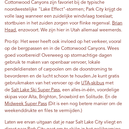
Cottonwood Canyons zijn favoriet bij de typische
noordwestelijke "Lake Effect"-stormen; Park City krijgt de
volle laag wanneer een zuidelijke windvlaag toeslaat;
stortbuien in het zuiden zorgen voor flinke regenval.
Brian
Head
, enzovoort. We zijn hier in Utah allemaal weernerds.
Pro-tip: Het weer heeft ook invloed op het verkeer, vooral
op de bergpassen en in de Cottonwood Canyons. Wees
goed voorbereid! Overweeg op stormachtige dagen
gebruik te maken van openbaar vervoer, lokale
pendeldiensten of carpoolen om de doorstroming te
bevorderen en de lucht schoon te houden.
Je kunt gratis
gebruikmaken van het vervoer op de
UTA-skibus
met
de
Salt Lake Ski Super Pass
, een alles-in-één, voordelige
skipas voor Alta, Brighton, Snowbird en Solitude.
En de
Midweek Super Pass
(Dit is een nog betere manier om de
weekenddrukte en files te vermijden.)
Laten we ervan uitgaan dat je naar Salt Lake City vliegt en