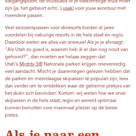
toegangspoort, de thuisbasis of je toekomstige thuis moet
zijn (ja, het gebeurt echt...).
vaak
) voor jouw avontuur met
meerdere passen.
Veel seizoenspassen voor skiresorts bieden al jaren
voordelen bij naburige resorts in de hele staat en regio.
Daardoor weten we alles van sneeuw! Als je je afvraagt:
"Als Utah zo goed is, waarom heb ik er dan nog nooit van
gehoord?", dan moeten we helaas zeggen dat
Utah's
Mighty 5®
Nationale parken krijgen onevenredig
veel aandacht. Mocht je daarentegen gelezen hebben dat
de parken en meerdaagse skipassen té populair zijn, lees
dan verder om te ontdekken waar de geheime plekjes van
het skiën zich bevinden. Kortom: wij weten hoe we onze
skipassen in de hele staat, regio en wereld optimaal
kunnen benutten voor maximaal plezier op de beste
pistes.
Als je naar een