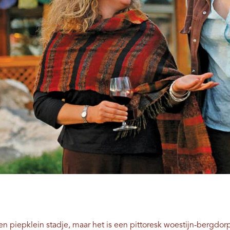
en piepklein stadje, maar het is een pittoresk woestijn-bergdorp