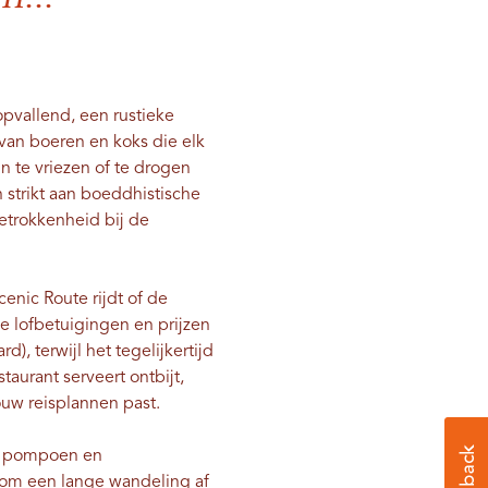
opvallend, een rustieke
van boeren en koks die elk
n te vriezen of te drogen
 strikt aan boeddhistische
etrokkenheid bij de
nic Route rijdt of de
ze lofbetuigingen en prijzen
, terwijl het tegelijkertijd
taurant serveert ontbijt,
jouw reisplannen past.
et pompoen en
om een ​​lange wandeling af