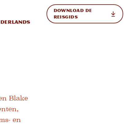
DOWNLOAD DE
p de site
ternationale weergave in-/uitschakelen
REISGIDS
derlands
 en Blake
enten,
ams- en