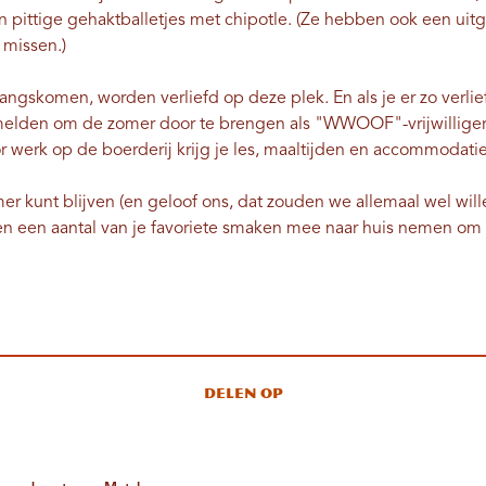
an pittige gehaktballetjes met chipotle. (Ze hebben ook een uitg
t missen.)
ngskomen, worden verliefd op deze plek. En als je er zo verlief
anmelden om de zomer door te brengen als "WWOOF"-vrijwillige
or werk op de boerderij krijg je les, maaltijden en accommodati
mer kunt blijven (en geloof ons, dat zouden we allemaal wel wil
en een aantal van je favoriete smaken mee naar huis nemen om 
Delen op