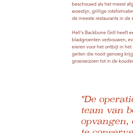
beschouwd als het meest afg
woestijn, grillige rotsformat
de meeste restaurants in de 
Hell's Backbone Grill heeft 
bladgroenten verbouwen, eve
eieren voor het ontbijt in h
geiten die nooit genoeg krij
groeiseizoen tot in de koude
"De operat
team van bo
opvangen, 
te conserve