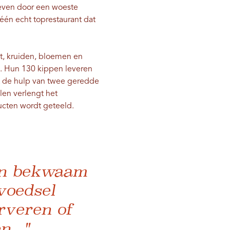
even door een woeste
 één echt toprestaurant dat
it, kruiden, bloemen en
n. Hun 130 kippen leveren
et de hulp van twee geredde
len verlengt het
ducten wordt geteeld.
een bekwaam
voedsel
rveren of
..."