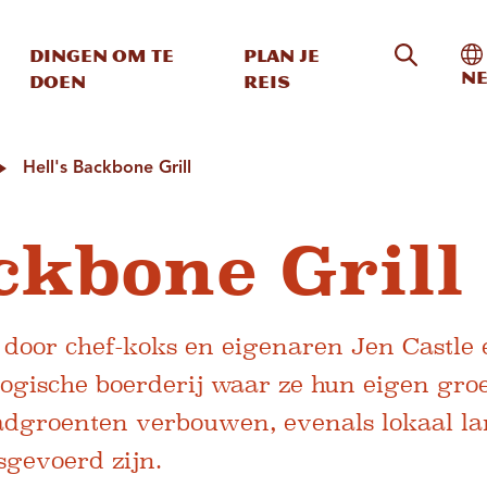
Zoeken o
In
Dingen om te
Plan je
Ne
doen
reis
Hell's Backbone Grill
ckbone Grill
d door chef-koks en eigenaren Jen Castle
logische boerderij waar ze hun eigen gro
ladgroenten verbouwen, evenals lokaal l
sgevoerd zijn.