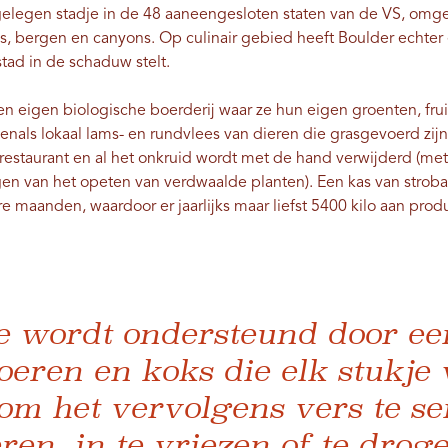
elegen stadje in de 48 aaneengesloten staten van de VS, omg
ies, bergen en canyons. Op culinair gebied heeft Boulder echter
stad in de schaduw stelt.
een eigen biologische boerderij waar ze hun eigen groenten, fru
nals lokaal lams- en rundvlees van dieren die grasgevoerd zij
et restaurant en al het onkruid wordt met de hand verwijderd (m
gen van het opeten van verdwaalde planten). Een kas van stroba
re maanden, waardoor er jaarlijks maar liefst 5400 kilo aan pro
ie wordt ondersteund door 
eren en koks die elk stukje 
om het vervolgens vers te se
ren, in te vriezen of te drogen