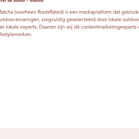
ver de auteur – Matcha
atcha (voorheen RootsRated) is een mediaplatform dat gebruik
utdoor-ervaringen, zorgvuldig geselecteerd door lokale outdo
an lokale experts. Daarom zijn wij dé contentmarketingexpert
ifestylemerken.