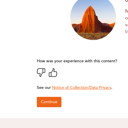
O
M
o
v
l