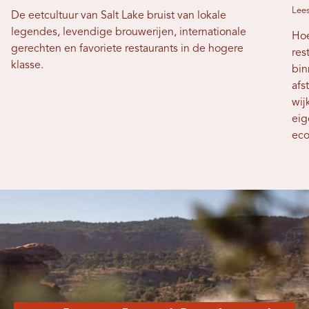
Lees
De eetcultuur van Salt Lake bruist van lokale
legendes, levendige brouwerijen, internationale
Hoe
gerechten en favoriete restaurants in de hogere
res
klasse.
bin
afs
wij
eig
eco