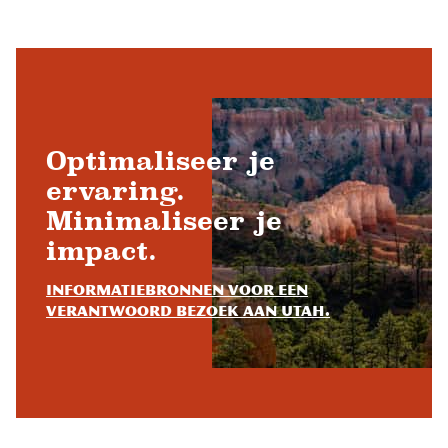
Optimaliseer je
ervaring.
Minimaliseer je
impact.
Informatiebronnen voor een
verantwoord bezoek aan Utah.