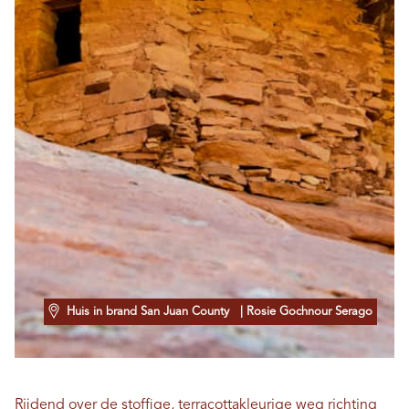
Huis in brand San Juan County
| Rosie Gochnour Serago
Rijdend over de stoffige, terracottakleurige weg richting