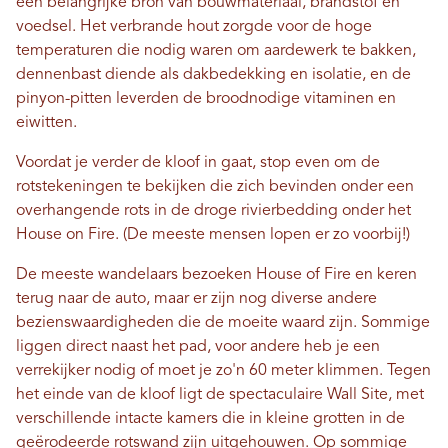
een belangrijke bron van bouwmateriaal, brandstof en
voedsel. Het verbrande hout zorgde voor de hoge
temperaturen die nodig waren om aardewerk te bakken,
dennenbast diende als dakbedekking en isolatie, en de
pinyon-pitten leverden de broodnodige vitaminen en
eiwitten.
Voordat je verder de kloof in gaat, stop even om de
rotstekeningen te bekijken die zich bevinden onder een
overhangende rots in de droge rivierbedding onder het
House on Fire. (De meeste mensen lopen er zo voorbij!)
De meeste wandelaars bezoeken House of Fire en keren
terug naar de auto, maar er zijn nog diverse andere
bezienswaardigheden die de moeite waard zijn. Sommige
liggen direct naast het pad, voor andere heb je een
verrekijker nodig of moet je zo'n 60 meter klimmen. Tegen
het einde van de kloof ligt de spectaculaire Wall Site, met
verschillende intacte kamers die in kleine grotten in de
geërodeerde rotswand zijn uitgehouwen. Op sommige