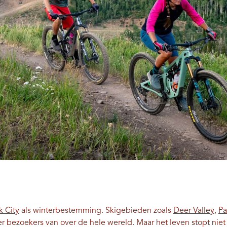
k City
als winterbestemming. Skigebieden zoals
Deer Valley
,
Pa
er bezoekers van over de hele wereld. Maar het leven stopt niet