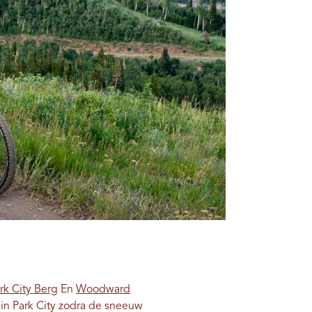
rk City Berg
En
Woodward
 in Park City zodra de sneeuw