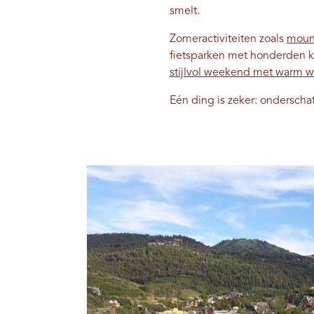
smelt.
Zomeractiviteiten zoals
moun
fietsparken met honderden kil
stijlvol weekend met warm we
Eén ding is zeker: onderscha