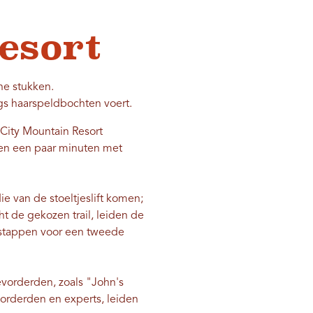
esort
ne stukken.
ngs haarspeldbochten voert.
k City Mountain Resort
nen een paar minuten met
e van de stoeltjeslift komen;
ht de gekozen trail, leiden de
t stappen voor een tweede
evorderden, zoals "John's
vorderden en experts, leiden