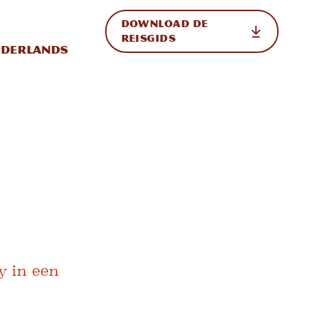
DOWNLOAD DE
p de site
ternationale weergave in-/uitschakelen
REISGIDS
derlands
y in een