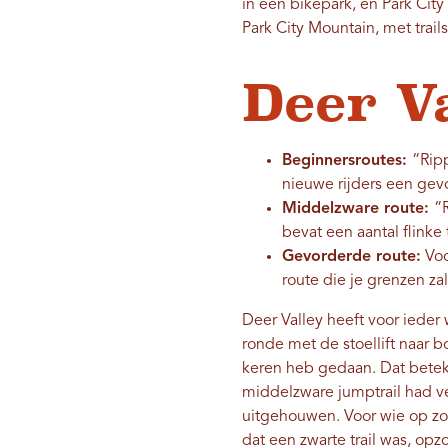
in een bikepark, en Park City
Park City Mountain, met trail
Deer V
Beginnersroutes:
“Rip
nieuwe rijders een gev
Middelzware route:
“
bevat een aantal flinke
Gevorderde route:
Voo
route die je grenzen za
Deer Valley heeft voor ieder 
ronde met de stoellift naar 
keren heb gedaan. Dat beteken
middelzware jumptrail had v
uitgehouwen. Voor wie op zoe
dat een zwarte trail was, opz