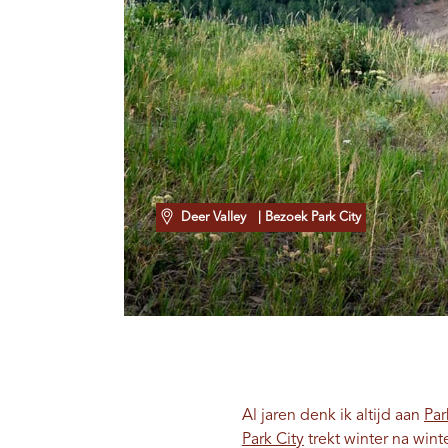
Deer Valley
| Bezoek Park City
Al jaren denk ik altijd aan
Par
Park City
trekt winter na wint