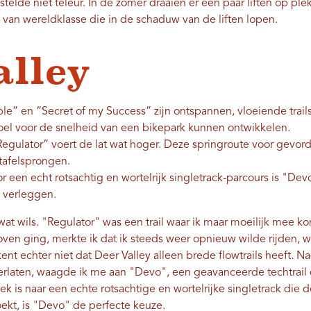
 stelde niet teleur. In de zomer draaien er een paar liften op pl
s van wereldklasse die in de schaduw van de liften lopen.
alley
ple” en “Secret of my Success” zijn ontspannen, vloeiende trai
oel voor de snelheid van een bikepark kunnen ontwikkelen.
Regulator” voert de lat wat hoger. Deze springroute voor gevor
 tafelsprongen.
r een echt rotsachtig en wortelrijk singletrack-parcours is "D
l verleggen.
wat wils. "Regulator" was een trail waar ik maar moeilijk mee kon
boven ging, merkte ik dat ik steeds weer opnieuw wilde rijden, 
t echter niet dat Deer Valley alleen brede flowtrails heeft. Nad
erlaten, waagde ik me aan "Devo", een geavanceerde techtrail 
k is naar een echte rotsachtige en wortelrijke singletrack die 
oekt, is "Devo" de perfecte keuze.