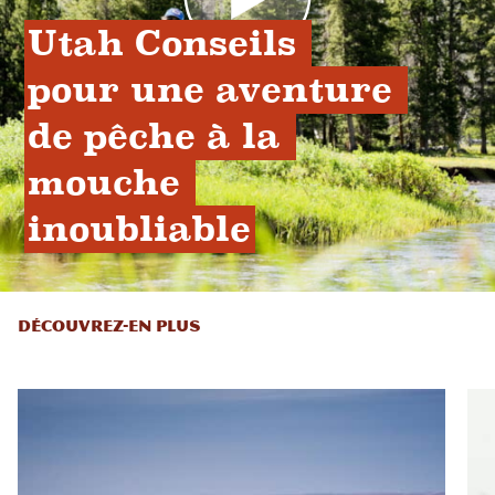
Utah Conseils 
pour une aventure 
de pêche à la 
mouche 
inoubliable
DÉCOUVREZ-EN PLUS