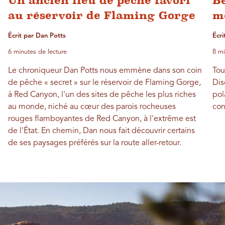
Un ancien lieu de pêche favori
Be
au réservoir de Flaming Gorge
m
Écrit par Dan Potts
Écri
6 minutes de lecture
8 mi
Le chroniqueur Dan Potts nous emmène dans son coin
Tou
de pêche « secret » sur le réservoir de Flaming Gorge,
Dis
à Red Canyon, l'un des sites de pêche les plus riches
pol
au monde, niché au cœur des parois rocheuses
con
rouges flamboyantes de Red Canyon, à l'extrême est
de l'État. En chemin, Dan nous fait découvrir certains
de ses paysages préférés sur la route aller-retour.