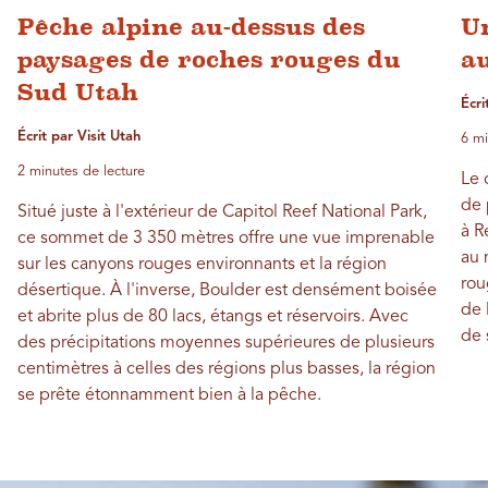
Pêche alpine au-dessus des
Un
paysages de roches rouges du
a
Sud Utah
Écri
Écrit par Visit Utah
6 mi
2 minutes de lecture
Le 
de 
Situé juste à l'extérieur de Capitol Reef National Park,
à R
ce sommet de 3 350 mètres offre une vue imprenable
au 
sur les canyons rouges environnants et la région
rou
désertique. À l'inverse, Boulder est densément boisée
de 
et abrite plus de 80 lacs, étangs et réservoirs. Avec
de 
des précipitations moyennes supérieures de plusieurs
centimètres à celles des régions plus basses, la région
se prête étonnamment bien à la pêche.