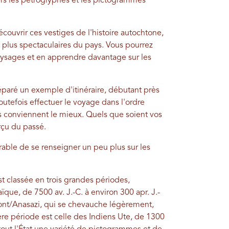
ers les pétroglyphes et les pictogrammes
couvrir ces vestiges de l'histoire autochtone,
 plus spectaculaires du pays. Vous pourrez
ysages et en apprendre davantage sur les
éparé un exemple d'itinéraire, débutant près
outefois effectuer le voyage dans l'ordre
us conviennent le mieux. Quels que soient vos
rçu du passé.
érable de se renseigner un peu plus sur les
t classée en trois grandes périodes,
ue, de 7500 av. J.-C. à environ 300 apr. J.-
mont/Anasazi, qui se chevauche légèrement,
ière période est celle des Indiens Ute, de 1300