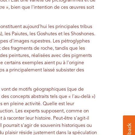
 tout l'État une variété de pictogrammes et de
re », bien que l'intention de ces œuvres soit
stituent aujourd'hui les principales tribus
s), les Paiutes, les Goshutes et les Shoshones.
types d'images rupestres. Les pétroglyphes
ent des fragments de roche, tandis que les
es peintures, réalisées avec des pigments
ue certains exemples aient pu à l'origine
ps a principalement laissé subsister des
x vont de motifs géographiques (que de
s concepts abstraits tels que « l'au-delà »)
 en pleine activité. Quelle est leur
traduction. Les experts supposent, comme on
à raconter leur histoire. Peut-être s'agit-il
Il pourrait s'agir de souvenirs historiques ou
u plaisir réside justement dans la spéculation