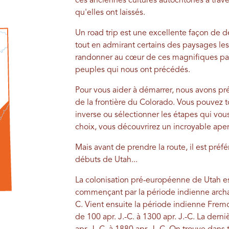
ces anciennes cultures autochtones à trav
qu'elles ont laissés.
Un road trip est une excellente façon de dé
tout en admirant certains des paysages les
randonner au cœur de ces magnifiques pa
peuples qui nous ont précédés.
Pour vous aider à démarrer, nous avons pr
de la frontière du Colorado. Vous pouvez t
inverse ou sélectionner les étapes qui vo
choix, vous découvrirez un incroyable ape
Mais avant de prendre la route, il est préf
débuts de Utah...
La colonisation pré-européenne de Utah es
commençant par la période indienne archaïq
C. Vient ensuite la période indienne Fre
de 100 apr. J.-C. à 1300 apr. J.-C. La dern