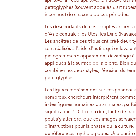
apr. J.-C. à 1880 apr. J.-C. On trouve dans
pétroglyphes (souvent appelés « art rupest
inconnue) de chacune de ces périodes.
Les descendants de ces peuples anciens con
d'Asie centrale : les Utes, les Diné (Navajo
Les ancêtres de ces tribus ont créé deux 
sont réalisés à l'aide d'outils qui enlevai
pictogrammes s'apparentent davantage à d
appliqués à la surface de la pierre. Bien q
combiner les deux styles, l'érosion du tem
pétroglyphes.
Les figures représentées sur ces panneau
nombreux chercheurs interprètent comme de
à des figures humaines ou animales, parfois
signification ? Difficile à dire, faute de 
peut s'y attendre, que ces images servaient 
d'instructions pour la chasse ou la culture. 
de références mythologiques. Une partie d