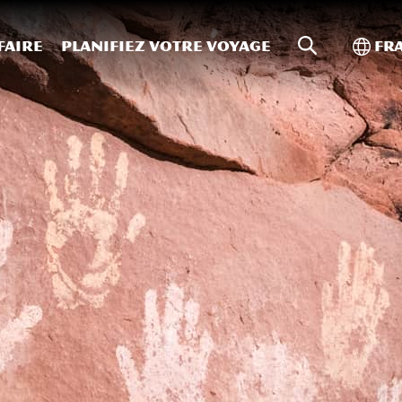
Recherche s
Bascu
faire
Planifiez votre voyage
Fr