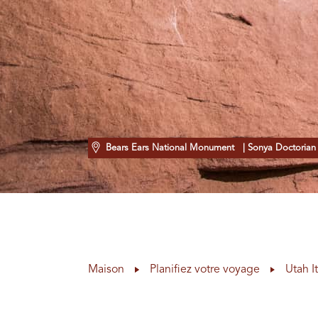
Bears Ears National Monument
| Sonya Doctorian
Maison
Planifiez votre voyage
Utah I