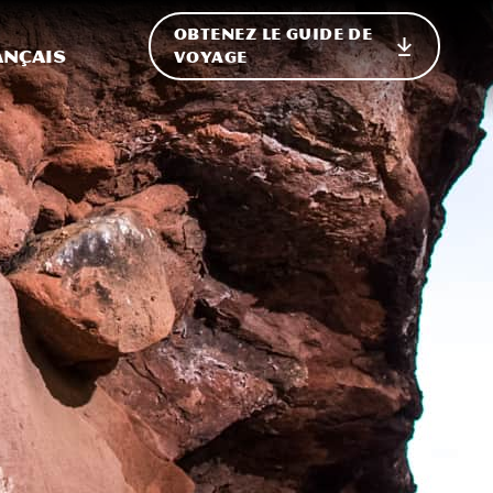
OBTENEZ LE GUIDE DE
ur le site
ler vers l'international
ançais
VOYAGE