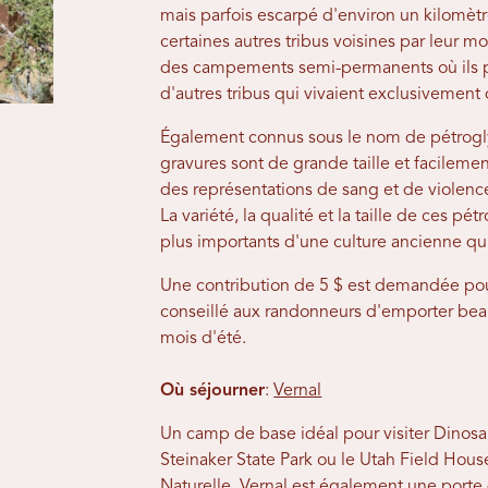
mais parfois escarpé d'environ un kilomèt
certaines autres tribus voisines par leur m
des campements semi-permanents où ils pra
d'autres tribus qui vivaient exclusivement d
Également connus sous le nom de pétrog
gravures sont de grande taille et facilemen
des représentations de sang et de violence
La variété, la qualité et la taille de ces p
plus importants d'une culture ancienne qui
Une contribution de 5 $ est demandée pour
conseillé aux randonneurs d'emporter bea
mois d'été.
Où séjourner
:
Vernal
Un camp de base idéal pour visiter Dinosa
Steinaker State Park ou le Utah Field Hous
Naturelle, Vernal est également une porte d