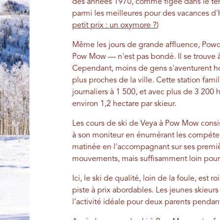
des années 1970, comme figée dans le tem
parmi les meilleures pour des vacances d'hi
petit prix : un oxymore ?
)
Même les jours de grande affluence, Po
Pow Mow — n'est pas bondé. Il se trouve 
Cependant, moins de gens s'aventurent hors
plus proches de la ville. Cette station fam
journaliers à 1 500, et avec plus de 3 200
environ 1,2 hectare par skieur.
Les cours de ski de Veya à Pow Mow consis
à son moniteur en énumérant les compéte
matinée en l'accompagnant sur ses premièr
mouvements, mais suffisamment loin pour 
Ici, le ski de qualité, loin de la foule, est
piste à prix abordables. Les jeunes skieur
l’activité idéale pour deux parents pendant