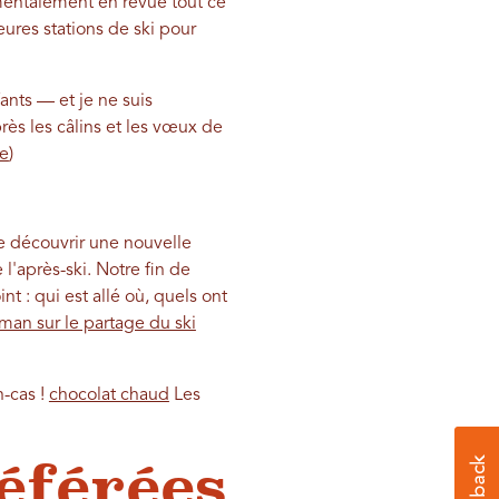
 mentalement en revue tout ce
eures stations de ski pour
ants — et je ne suis
s les câlins et les vœux de
le
)
de découvrir une nouvelle
l'après-ski. Notre fin de
t : qui est allé où, quels ont
man sur le partage du ski
n-cas !
chocolat chaud
Les
éférées