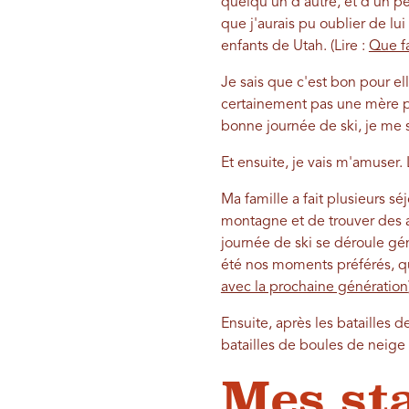
quelqu'un d'autre, et d'un pe
que j'aurais pu oublier de lui
enfants de Utah. (Lire :
Que fa
Je sais que c'est bon pour el
certainement pas une mère p
bonne journée de ski, je me
Et ensuite, je vais m'amuser. 
Ma famille a fait plusieurs s
montagne et de trouver des ac
journée de ski se déroule gén
été nos moments préférés, q
avec la prochaine génération
Ensuite, après les batailles d
batailles de boules de neige 
Mes st