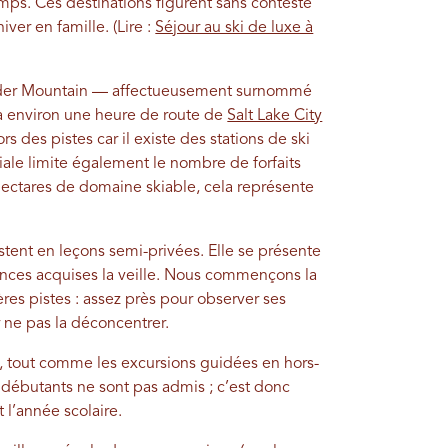
ps. Ces destinations figurent sans conteste
ver en famille. (Lire :
Séjour au ski de luxe à
wder Mountain — affectueusement surnommé
à environ une heure de route de
Salt Lake City
 des pistes car il existe des stations de ski
iliale limite également le nombre de forfaits
 hectares de domaine skiable, cela représente
tent en leçons semi-privées. Elle se présente
nces acquises la veille. Nous commençons la
es pistes : assez près pour observer ses
ne pas la déconcentrer.
 roi, tout comme les excursions guidées en hors-
s débutants ne sont pas admis ; c’est donc
 l’année scolaire.