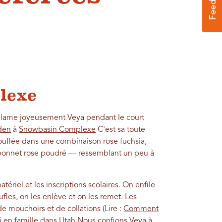
lexe
exclame joyeusement Veya pendant le court
den
à
Snowbasin Complexe
C'est sa toute
touflée dans une combinaison rose fuchsia,
bonnet rose poudré — ressemblant un peu à
ériel et les inscriptions scolaires. On enfile
ufles, on les enlève et on les remet. Les
 mouchoirs et de collations (Lire :
Comment
i en famille dans Utah
Nous confions Veya à