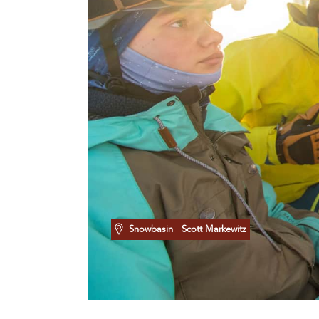
Snowbasin
Scott Markewitz