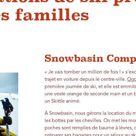
s familles
Snowbasin Comp
« Je vais tomber un million de fois ! » s'
trajet en voiture depuis le centre-ville.
Og
première journée de ski, et elle est emmi
une veste orange de seconde main et un 
un Skittle animé.
À Snowbasin, nous gérons la location du mat
les bottes par les chevilles. On met les mo
poches sont remplies de baume à lèvres, de
préparer ses bagages pour un séjour au sk