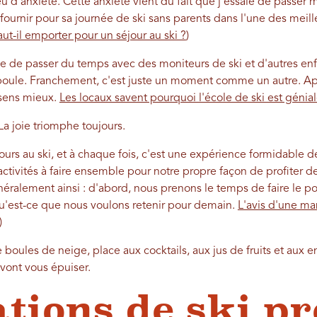
u d'anxiété. Cette anxiété vient du fait que j'essaie de passer
 fournir pour sa journée de ski sans parents dans l'une des meill
ut-il emporter pour un séjour au ski ?
)
le de passer du temps avec des moniteurs de ski et d'autres enf
oule. Franchement, c'est juste un moment comme un autre. Aprè
 sens mieux.
Les locaux savent pourquoi l'école de ski est génia
La joie triomphe toujours.
éjours au ski, et à chaque fois, c'est une expérience formidable 
tivités à faire ensemble pour notre propre façon de profiter de 
éralement ainsi : d'abord, nous prenons le temps de faire le poin
u'est-ce que nous voulons retenir pour demain.
L'avis d'une ma
)
e boules de neige, place aux cocktails, aux jus de fruits et aux e
vont vous épuiser.
ations de ski pr