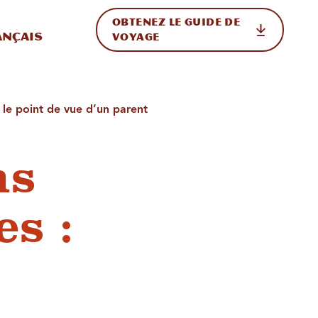
OBTENEZ LE GUIDE DE
ur le site
ler vers l'international
ançais
VOYAGE
: le point de vue d’un parent
ns
es :