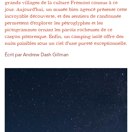
grands villages de la culture Fremont connus à ce
jour. Aujourd'hui, un musée bien agencé présente cette
incroyable découverte, et des sentiers de randonnée
permettent d'explorer les pétroglyphes et les
pictogrammes ornant les parois rocheuses de ce
canyon pittoresque. Enfin, un camping isolé offre des
nuits paisibles sous un ciel d'une pureté exceptionnelle.
Écrit par Andrew Dash Gillman