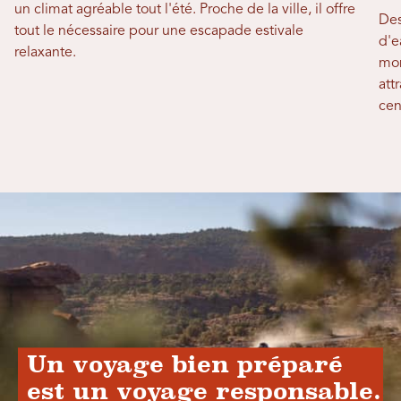
un climat agréable tout l'été. Proche de la ville, il offre
Des
tout le nécessaire pour une escapade estivale
d'e
relaxante.
mon
att
cen
Un voyage bien préparé
est un voyage responsable.