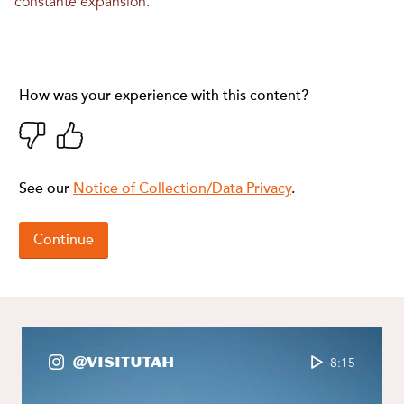
constante expansion.
@VisitUtah
8:15