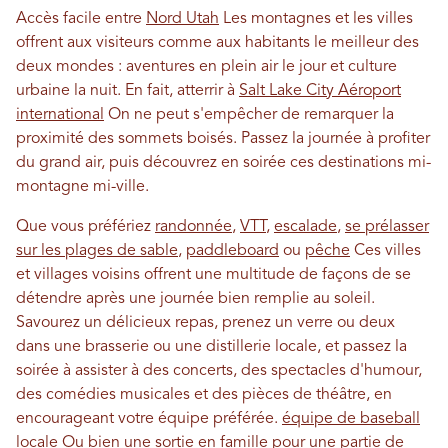
Accès facile entre
Nord Utah
Les montagnes et les villes
offrent aux visiteurs comme aux habitants le meilleur des
deux mondes : aventures en plein air le jour et culture
urbaine la nuit. En fait, atterrir à
Salt Lake City Aéroport
international
On ne peut s'empêcher de remarquer la
proximité des sommets boisés. Passez la journée à profiter
du grand air, puis découvrez en soirée ces destinations mi-
montagne mi-ville.
Que vous préfériez
randonnée
,
VTT
,
escalade
,
se prélasser
sur les plages de sable
,
paddleboard
ou
pêche
Ces villes
et villages voisins offrent une multitude de façons de se
détendre après une journée bien remplie au soleil.
Savourez un délicieux repas, prenez un verre ou deux
dans une brasserie ou une distillerie locale, et passez la
soirée à assister à des concerts, des spectacles d'humour,
des comédies musicales et des pièces de théâtre, en
encourageant votre équipe préférée.
équipe de baseball
locale
Ou bien une sortie en famille pour une partie de