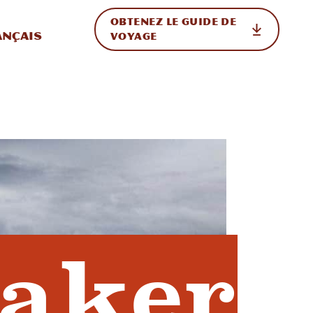
OBTENEZ LE GUIDE DE
ur le site
ler vers l'international
ançais
VOYAGE
naker