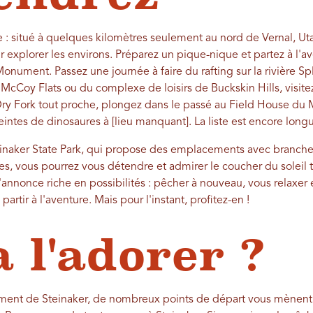
le : situé à quelques kilomètres seulement au nord de Vernal, Uta
r explorer les environs. Préparez un pique-nique et partez à l'a
Monument. Passez une journée à faire du rafting sur la rivière Sp
McCoy Flats ou du complexe de loisirs de Buckskin Hills, visite
y Fork tout proche, plongez dans le passé au Field House du Mu
intes de dinosaures à [lieu manquant]. La liste est encore long
inaker State Park, qui propose des emplacements avec branch
es, vous pourrez vous détendre et admirer le coucher du soleil 
annonce riche en possibilités : pêcher à nouveau, vous relaxer e
artir à l'aventure. Mais pour l'instant, profitez-en !
a l'adorer ?
ment de Steinaker, de nombreux points de départ vous mènent 