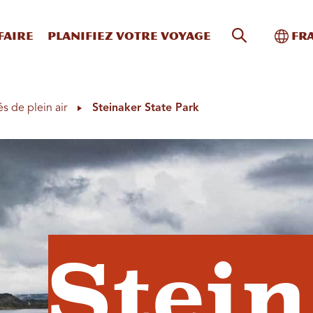
Recherche s
Bascu
faire
Planifiez votre voyage
Fr
és de plein air
Steinaker State Park
Stei