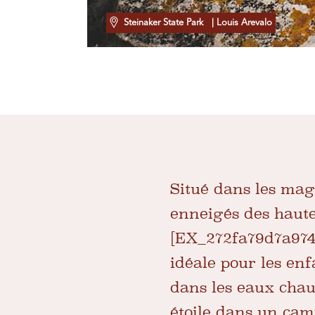
Steinaker State Park
| Louis Arevalo
Situé dans les mag
enneigés des haut
[EX_272fa79d7a9740
idéale pour les en
dans les eaux chaud
étoile dans un cam