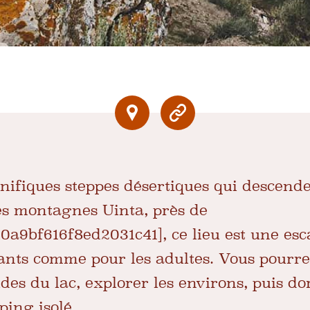
nifiques steppes désertiques qui descend
es montagnes Uinta, près de
a9bf616f8ed2031c41], ce lieu est une esc
fants comme pour les adultes. Vous pourr
es du lac, explorer les environs, puis dor
ping isolé.