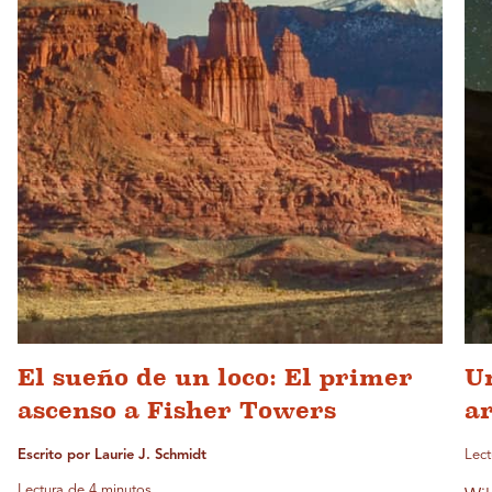
El sueño de un loco: El primer
Un
ascenso a Fisher Towers
ar
Escrito por Laurie J. Schmidt
Lect
Lectura de 4 minutos