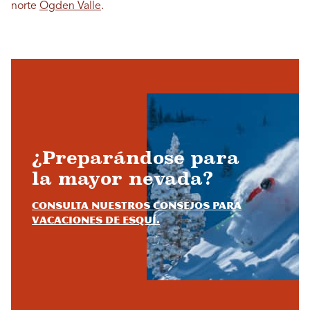
norte
Ogden Valle
.
¿Preparándose para
la mayor nevada?
Consulta nuestros consejos para
vacaciones de esquí.