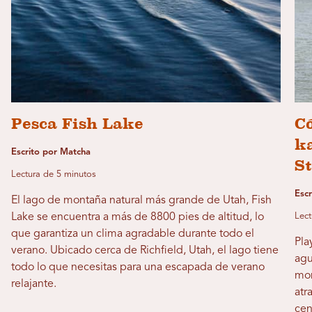
Pesca Fish Lake
Có
k
Escrito por Matcha
S
Lectura de 5 minutos
Esc
El lago de montaña natural más grande de Utah, Fish
Lake se encuentra a más de 8800 pies de altitud, lo
Lect
que garantiza un clima agradable durante todo el
Pla
verano. Ubicado cerca de Richfield, Utah, el lago tiene
agu
todo lo que necesitas para una escapada de verano
mon
relajante.
atr
cen