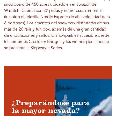
snowboard de 450 acres ubicado en el corazón de
Wasatch. Cuenta con 32 pistas y numerosos remontes
(incluido el telesilla Nordic Express de alta velocidad para
6 personas). Los amantes del snowpark disfrutarán de sus
más de 20 rails y fun box, además de una gran cantidad
de ondulaciones y saltos. El snowpark es accesible desde
los remontes Crocker y Bridger, y los viernes por la noche
se presenta la Slopestyle Series.
¿Preparándose para
la mayor nevada?