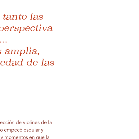
tanto las
perspectiva
..
 amplia,
tedad de las
cción de violines de la
ando empecé
esquiar
y
Hay momentos en que la