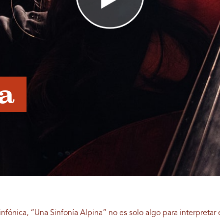
a 
fónica, “Una Sinfonía Alpina” no es solo algo para interpretar 