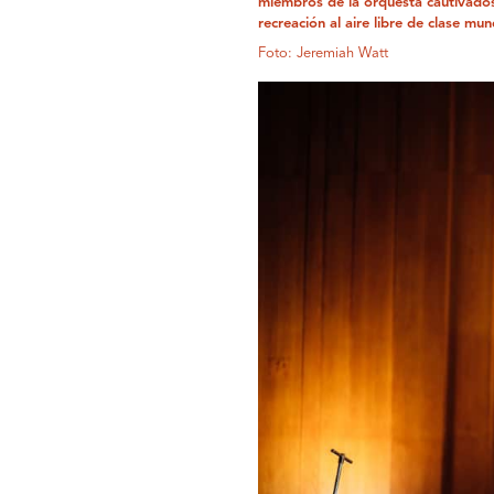
miembros de la orquesta cautivados 
recreación al aire libre de clase mun
Foto: Jeremiah Watt