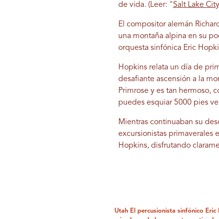
de vida. (Leer: "
Salt Lake Cit
El compositor alemán Richar
una montaña alpina en su poe
orquesta sinfónica Eric Hopki
Hopkins relata un día de pr
desafiante ascensión a la mon
Primrose y es tan hermoso, co
puedes esquiar 5000 pies ver
Mientras continuaban su desc
excursionistas primaverales e
Hopkins, disfrutando clarame
Utah El percusionista sinfónico Eri