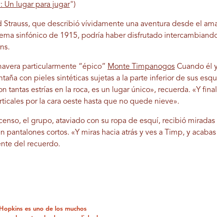
y: Un lugar para jugar
")
d Strauss, que describió vívidamente una aventura desde el am
ma sinfónico de 1915, podría haber disfrutado intercambiando 
ns.
imavera particularmente “épico”
Monte Timpanogos
Cuando él y
taña con pieles sintéticas sujetas a la parte inferior de sus esq
n tantas estrías en la roca, es un lugar único», recuerda. «Y fin
ticales por la cara oeste hasta que no quede nieve».
enso, el grupo, ataviado con su ropa de esquí, recibió mirada
n pantalones cortos. «Y miras hacia atrás y ves a Timp, y acabas
nte del recuerdo.
c Hopkins es uno de los muchos