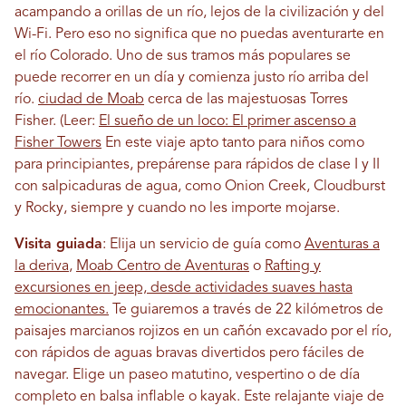
acampando a orillas de un río, lejos de la civilización y del
Wi-Fi. Pero eso no significa que no puedas aventurarte en
el río Colorado. Uno de sus tramos más populares se
puede recorrer en un día y comienza justo río arriba del
río.
ciudad de Moab
cerca de las majestuosas Torres
Fisher. (Leer:
El sueño de un loco: El primer ascenso a
Fisher Towers
En este viaje apto tanto para niños como
para principiantes, prepárense para rápidos de clase I y II
con salpicaduras de agua, como Onion Creek, Cloudburst
y Rocky, siempre y cuando no les importe mojarse.
Visita guiada
: Elija un servicio de guía como
Aventuras a
la deriva
,
Moab Centro de Aventuras
o
Rafting y
excursiones en jeep, desde actividades suaves hasta
emocionantes.
Te guiaremos a través de 22 kilómetros de
paisajes marcianos rojizos en un cañón excavado por el río,
con rápidos de aguas bravas divertidos pero fáciles de
navegar. Elige un paseo matutino, vespertino o de día
completo en balsa inflable o kayak. Este relajante viaje de