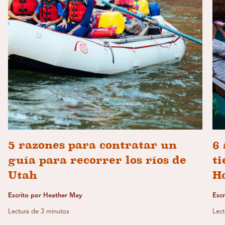
5 razones para contratar un
6 
guía para recorrer los ríos de
ti
Utah
H
Escrito por Heather May
Esc
Lectura de 3 minutos
Lect