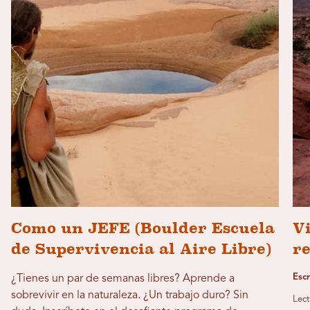
Como un JEFE (Boulder Escuela
Vi
de Supervivencia al Aire Libre)
re
Escr
¿Tienes un par de semanas libres? Aprende a
sobrevivir en la naturaleza. ¿Un trabajo duro? Sin
Lect