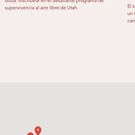
duda. Inscríbete en el desafiante programa de
El 
supervivencia al aire libre de Utah.
un 
car