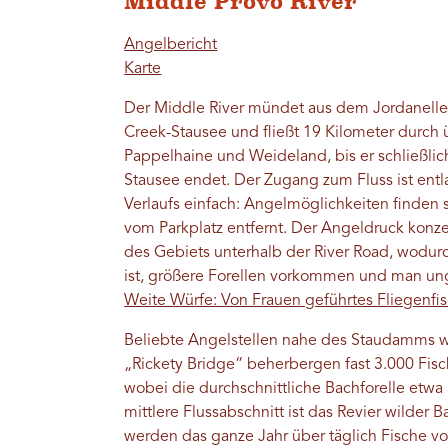
Middle Provo River
Angelbericht
Karte
Der Middle River mündet aus dem Jordanelle
Creek-Stausee und fließt 19 Kilometer durch
Pappelhaine und Weideland, bis er schließlic
Stausee endet. Der Zugang zum Fluss ist en
Verlaufs einfach: Angelmöglichkeiten finden s
vom Parkplatz entfernt. Der Angeldruck konze
des Gebiets unterhalb der River Road, wodur
ist, größere Forellen vorkommen und man ung
Weite Würfe: Von Frauen geführtes Fliegenfi
Beliebte Angelstellen nahe des Staudamms 
„Rickety Bridge“ beherbergen fast 3.000 Fisc
wobei die durchschnittliche Bachforelle etwa 
mittlere Flussabschnitt ist das Revier wilder B
werden das ganze Jahr über täglich Fische v