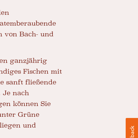
len
, atemberaubende
n von Bach- und
sen ganzjährig
ndiges Fischen mit
 sanft fließende
. Je nach
ngen können Sie
runter Grüne
fliegen und