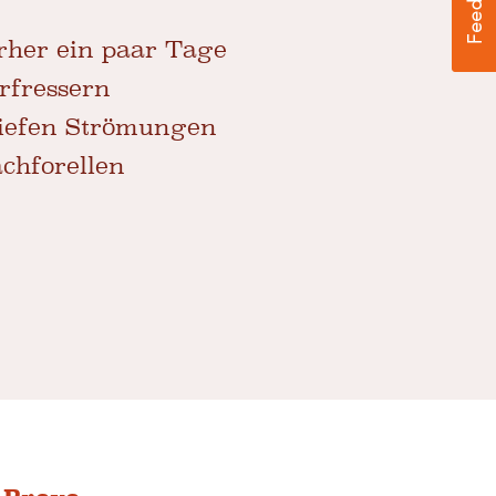
orher ein paar Tage
rfressern
tiefen Strömungen
chforellen