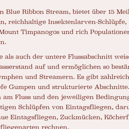
in Blue Ribbon Stream, bietet über 15 Mei
n, reichhaltige Insektenlarven-Schlüpfe
 Mount Timpanogos und rich Populatione
n.
e als auch der untere Flussabschnitt wei
sserstand auf und ermöglichen so bestä
ymphen und Streamern. Es gibt zahlreiche
efe Gumpen und strukturierte Abschnitte
ion am Fluss und den jeweiligen Bedingu
ltigen Schlüpfen von Eintagsfliegen, da
laue Eintagsfliegen, Zuckmücken, Köcher
fliegenarten rechnen.