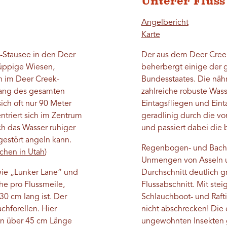
Unterer Fluss
Angelbericht
Karte
-Stausee in den Deer
Der aus dem Deer Creek
 üppige Wiesen,
beherbergt einige der 
h im Deer Creek-
Bundesstaates. Die nähr
tlang des gesamten
zahlreiche robuste Wass
ich oft nur 90 Meter
Eintagsfliegen und Einta
ntriert sich im Zentrum
geradlinig durch die v
ch das Wasser ruhiger
und passiert dabei die 
estört angeln kann.
Regenbogen- und Bachfo
schen in Utah
)
Unmengen von Asseln u
wie „Lunker Lane“ und
Durchschnitt deutlich gr
he pro Flussmeile,
Flussabschnitt. Mit st
30 cm lang ist. Der
Schlauchboot- und Rafti
achforellen. Hier
nicht abschrecken! Die 
on über 45 cm Länge
ungewohnten Insekten 