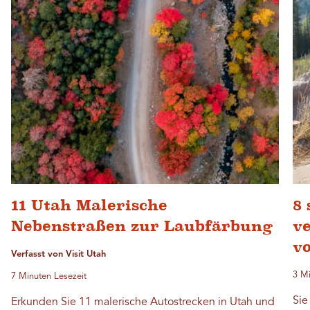
11 Utah Malerische
8 
Nebenstraßen zur Laubfärbung
v
v
Verfasst von Visit Utah
3 Mi
7 Minuten Lesezeit
Sie
Erkunden Sie 11 malerische Autostrecken in Utah und