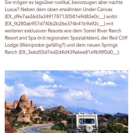
Sie mögen es tagsüber rustikal, bevorzugen aber nachts
Luxus? Neben dem oben erwähnten Under Canvas
(EX_d9e7aa36d3a3491787130581e9d83e0c__) wirbt
(EX_f6280ab957d740b2b26e374b41b9a92c__) mit
weiteren exklusiven Resorts wie dem Sorrel River Ranch
Resort and Spa (mit regionalen Spezialitäten), der Red Cliff
Lodge (Weinprobe gefällig?) und dem neuen Springs
Ranch (EX_3e6d55d7ed2d4d439a6ee81e9bf8f0d0__).