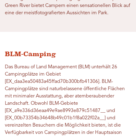
Green River bietet Campern einen sensationellen Blick auf
eine der meistfotografierten Aussichten im Park.
BLM-Camping
Das Bureau of Land Management (BLM) unterhält 26
Campingplätze im Gebiet
[EX_daa3ea50483a45ffad70b300bfb41306]. BLM-
Campingplätze sind naturbelassene öffentliche Flächen
mit minimaler Ausstattung, aber atemberaubender
Landschaft. Obwohl BLM-Gebiete
[EX_a9e336d36eaa49e9ae8993e879c51487__ und
[EX_00b73354b34648b49c01b1f8a022f02a__] und
vereinzelten Besuchern die Möglichkeit bieten, ist die
Verfügbarkeit von Campingplätzen in der Hauptsaison