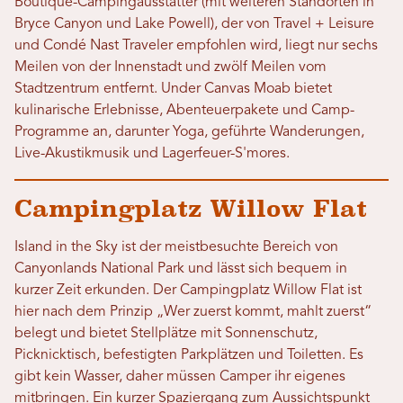
Boutique-Campingausstatter (mit weiteren Standorten in
Bryce Canyon und Lake Powell), der von Travel + Leisure
und Condé Nast Traveler empfohlen wird, liegt nur sechs
Meilen von der Innenstadt und zwölf Meilen vom
Stadtzentrum entfernt. Under Canvas Moab bietet
kulinarische Erlebnisse, Abenteuerpakete und Camp-
Programme an, darunter Yoga, geführte Wanderungen,
Live-Akustikmusik und Lagerfeuer-S'mores.
Campingplatz Willow Flat
Island in the Sky ist der meistbesuchte Bereich von
Canyonlands National Park und lässt sich bequem in
kurzer Zeit erkunden. Der Campingplatz Willow Flat ist
hier nach dem Prinzip „Wer zuerst kommt, mahlt zuerst“
belegt und bietet Stellplätze mit Sonnenschutz,
Picknicktisch, befestigten Parkplätzen und Toiletten. Es
gibt kein Wasser, daher müssen Camper ihr eigenes
mitbringen. Ein kurzer Spaziergang zum Aussichtspunkt