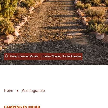
Unter Canvas Moab
| Bailey Made, Under Canvas
Heim
Ausflugsziele
Camping in Moab