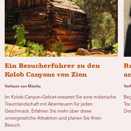
Ein Besucherführer zu den
R
Kolob Canyons von Zion
a
Verfasst von Matcha
Verf
Im Kolob-Canyon-Gebiet erwartet Sie eine malerische
Beg
Traumlandschaft mit Abenteuern für jeden
Toc
Geschmack. Erfahren Sie mehr über diese
Des
unvergessliche Attraktion und planen Sie Ihren
Besuch.