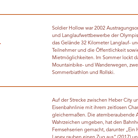
Soldier Hollow war 2002 Austragungsor
und Langlaufwettbewerbe der Olympisc
d
das Gelände 32 Kilometer Langlauf- 
Teilnehmer und die Öffentlichkeit sow
Mietmöglichkeiten. Im Sommer lockt d
Mountainbike- und Wanderwegen, zwei 1
Sommerbiathlon und Rollski.
Auf der Strecke zwischen Heber City un
Eisenbahnlinie mit ihrem zeitlosen C
gleichermaßen. Die atemberaubende Au
Wahrzeichen umgeben, hat den Bahnhof 
Fernsehserien gemacht, darunter „Ein
Laney rauben einen Zug aus“ (2017) un