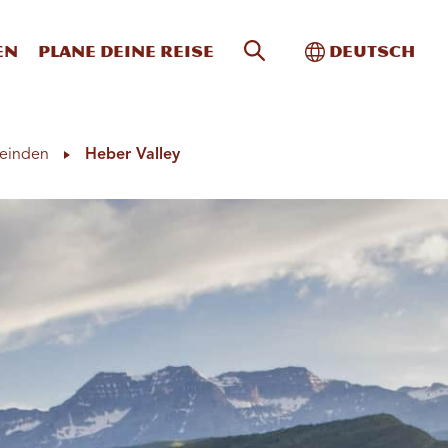
Website-Suche
Toggle Intern
en
Plane deine Reise
Deutsch
einden
Heber Valley