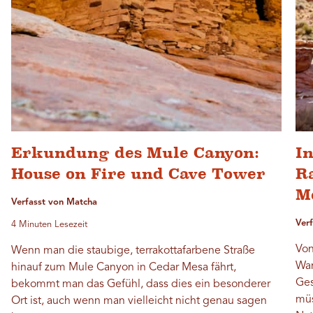
Erkundung des Mule Canyon:
I
House on Fire und Cave Tower
R
M
Verfasst von Matcha
Ver
4 Minuten Lesezeit
Von
Wenn man die staubige, terrakottafarbene Straße
Wan
hinauf zum Mule Canyon in Cedar Mesa fährt,
Ges
bekommt man das Gefühl, dass dies ein besonderer
müs
Ort ist, auch wenn man vielleicht nicht genau sagen