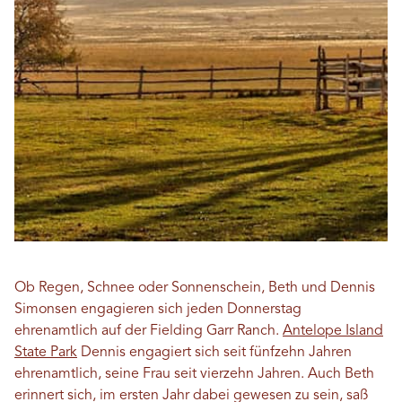
Ob Regen, Schnee oder Sonnenschein, Beth und Dennis
Simonsen engagieren sich jeden Donnerstag
ehrenamtlich auf der Fielding Garr Ranch.
Antelope Island
State Park
Dennis engagiert sich seit fünfzehn Jahren
ehrenamtlich, seine Frau seit vierzehn Jahren. Auch Beth
erinnert sich, im ersten Jahr dabei gewesen zu sein, saß