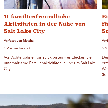
11 familienfreundliche
E
Aktivitäten in der Nähe von
f
Salt Lake City
S
Verfasst von Matcha
Ver
4 Minuten Lesezeit
5 Mi
Von Achterbahnen bis zu Skipisten – entdecken Sie 11
Der
unterhaltsame Familienaktivitäten in und um Salt Lake
err
City.
Was
Son