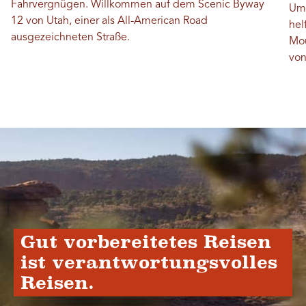
Fahrvergnügen. Willkommen auf dem Scenic Byway
Um 
12 von Utah, einer als All-American Road
hel
ausgezeichneten Straße.
Mou
von
Gut vorbereitetes Reisen
ist verantwortungsvolles
Reisen.