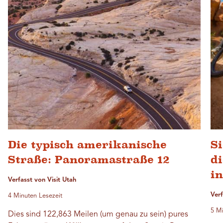
Die typisch amerikanische
S
Straße: Panoramastraße 12
d
i
Verfasst von Visit Utah
Verf
4 Minuten Lesezeit
5 Mi
Dies sind 122,863 Meilen (um genau zu sein) pures