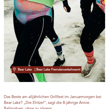
Bear Lake
| Bear Lake Fremdenverkehrsamt
Das Beste am alljährlichen Grillfest im Januarmorgen bei
Bear Lake? „Die Elritze!“, sagt die 8-jährige Annie.
Ballingham
, ohne zu zögern.