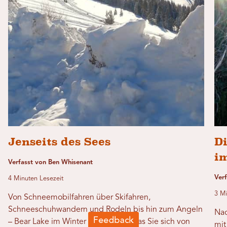
Jenseits des Sees
D
i
Verfasst von Ben Whisenant
Ver
4 Minuten Lesezeit
3 Mi
Von Schneemobilfahren über Skifahren,
Schneeschuhwandern und Rodeln bis hin zum Angeln
Nac
– Bear Lake im Winter bietet alles, was Sie sich von
mit