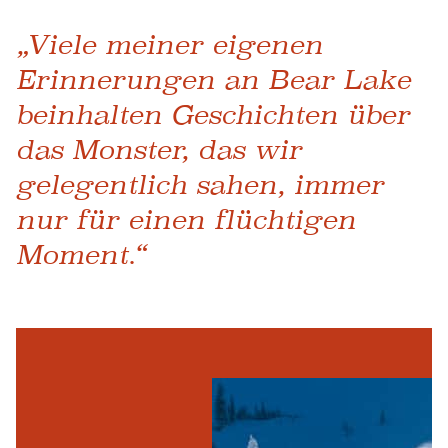
„Viele meiner eigenen
Erinnerungen an Bear Lake
beinhalten Geschichten über
das Monster, das wir
gelegentlich sahen, immer
nur für einen flüchtigen
Moment.“