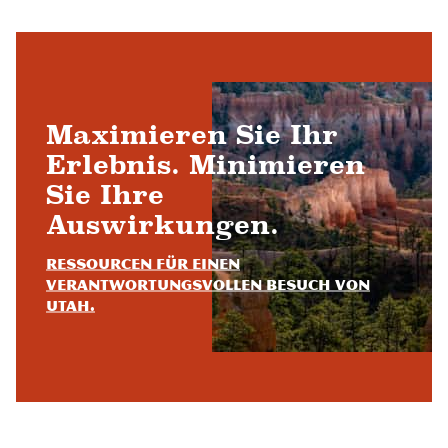
Maximieren Sie Ihr
Erlebnis. Minimieren
Sie Ihre
Auswirkungen.
Ressourcen für einen
verantwortungsvollen Besuch von
Utah.