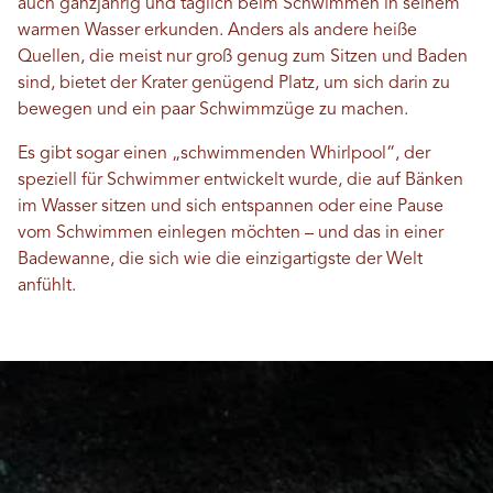
auch ganzjährig und täglich beim Schwimmen in seinem
warmen Wasser erkunden. Anders als andere heiße
Quellen, die meist nur groß genug zum Sitzen und Baden
sind, bietet der Krater genügend Platz, um sich darin zu
bewegen und ein paar Schwimmzüge zu machen.
Es gibt sogar einen „schwimmenden Whirlpool“, der
speziell für Schwimmer entwickelt wurde, die auf Bänken
im Wasser sitzen und sich entspannen oder eine Pause
vom Schwimmen einlegen möchten – und das in einer
Badewanne, die sich wie die einzigartigste der Welt
anfühlt.