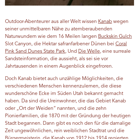
Outdoor-Abenteurer aus aller Welt wissen
Kanab
wegen
seiner unmittelbaren Nähe zu atemberaubenden
Naturwundern wie dem 16 Meilen langen
Buckskin Gulch
Slot Canyon, die Hektar safranfarbener Dünen bei
Coral
Pink Sand Dunes State Park
, Und
Die Welle
, eine surreale
Sandsteinformation, die aussieht, als sei sie vor
Jahrtausenden in einem Augenblick eingefroren.
Doch Kanab bietet auch unzählige Möglichkeiten, die
verschiedenen Menschen kennenzulernen, die diese
wunderschöne Ecke im Süden Utah bekannt gemacht
haben. Da sind die Ureinwohner, die das Gebiet Kanab
oder „Ort der Weiden“ nannten, und die zehn
Pionierfamilien, die 1870 mit der Gründung der heutigen
Stadt begannen. Dann gibt es noch den für die damalige
Zeit ungewöhnlichen, rein weiblichen Stadtrat und die
Bürgermeisterin, die Kanab von 1912 bis 1914 regierten.