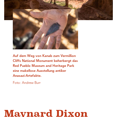
Auf dem Weg von Kanab zum Vermillion
Cliffs National Monument beherbergt das
Red Pueblo Museum and Heritage Park
eine makellose Ausstellung antiker
Anasazi-Artefakte.
Foto: Andrew Burr
Maynard Dixon