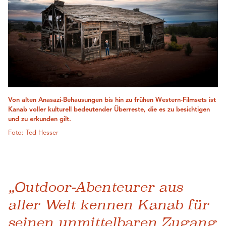
Von alten Anasazi-Behausungen bis hin zu frühen Western-Filmsets ist
Kanab voller kulturell bedeutender Überreste, die es zu besichtigen
und zu erkunden gilt.
Foto: Ted Hesser
„Outdoor-Abenteurer aus
aller Welt kennen Kanab für
seinen unmittelbaren Zugang