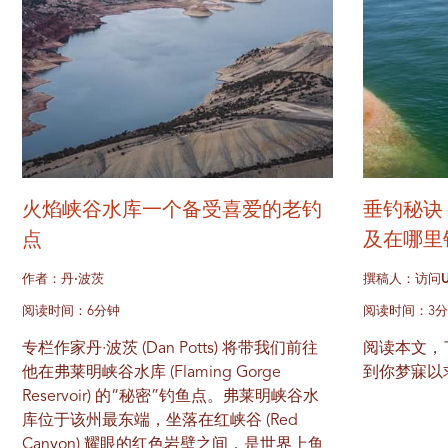
火焰峡谷水库一个备受喜爱的老钓
垂钓秘诀
点
及在哪里
作者：丹·波茨
撰稿人：访问U
阅读时间：6分钟
阅读时间：3
专栏作家丹·波茨 (Dan Potts) 将带我们前往
阅读本文，
他在弗莱明峡谷水库 (Flaming Gorge
到你梦寐以
Reservoir) 的“秘密”钓鱼点。弗莱明峡谷水
库位于该州最东端，坐落在红峡谷 (Red
Canyon) 耀眼的红色岩壁之间，是世界上鱼