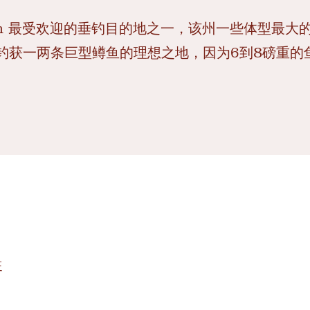
是Utah 最受欢迎的垂钓目的地之一，该州一些体型最
许正是钓获一两条巨型鳟鱼的理想之地，因为6到8磅重
证