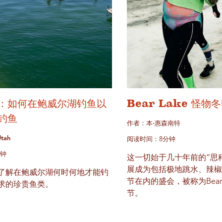
：如何在鲍威尔湖钓鱼以
Bear Lake 怪物
钓鱼
作者：本·惠森南特
tah
阅读时间：8分钟
分钟
这一切始于几十年前的“思
展成为包括极地跳水、辣
了解在鲍威尔湖何时何地才能钓
节在内的盛会，被称为Bear 
求的珍贵鱼类。
节。