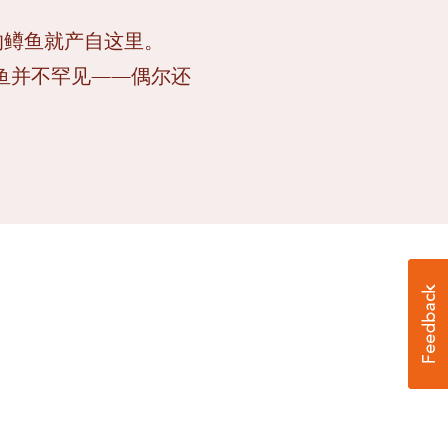
大的鳟鱼就产自这里。
的鱼并不罕见——偶尔还