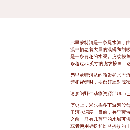
弗里蒙特河是一条尾水河，
溪中栖息着大量的溪鳟和割喉
是一条有趣的水渠。虎纹梭
条超过30英寸的虎纹梭鱼，
弗里蒙特河从约翰逊谷水库
鳟和褐鳟时，要做好应对茂
请参阅野生动物资源部Utah
历史上，米尔梅多下游河段
了河水深度。目前，弗里蒙特
之前，只有几英里的水域可
或者使用蚂蚁和斑马摇蚊的