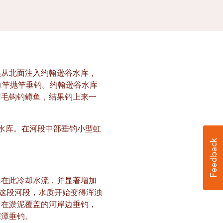
溪从北面注入约翰逊谷水库，
鱼竿抛竿垂钓。约翰逊谷水库
用毛钩钓鳟鱼，结果钓上来一
水库。在河段中部垂钓小型虹
水在此冷却水流，并显著增加
在这段河段，水质开始变得浑浊
，在淤泥覆盖的河岸边垂钓，
深潭垂钓。