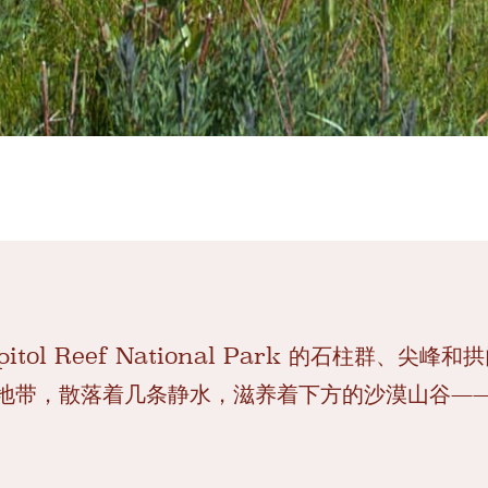
apitol Reef National Park 的石柱群、
地带，散落着几条静水，滋养着下方的沙漠山谷—