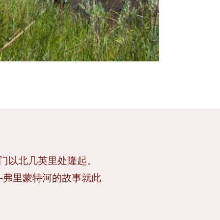
尖峰和拱门以北几英里处隆起。
—弗里蒙特河的故事就此