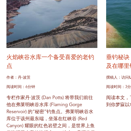
火焰峡谷水库一个备受喜爱的老钓
垂钓秘诀
点
及在哪里
作者：丹·波茨
撰稿人：访问U
阅读时间：6分钟
阅读时间：3
专栏作家丹·波茨 (Dan Potts) 将带我们前往
阅读本文，
他在弗莱明峡谷水库 (Flaming Gorge
到你梦寐以
Reservoir) 的“秘密”钓鱼点。弗莱明峡谷水
库位于该州最东端，坐落在红峡谷 (Red
Canyon) 耀眼的红色岩壁之间，是世界上鱼