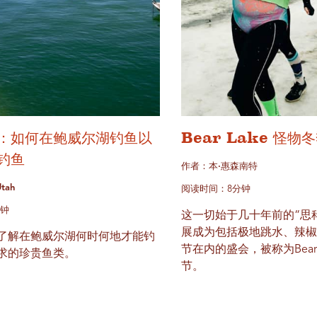
：如何在鲍威尔湖钓鱼以
Bear Lake 怪物
钓鱼
作者：本·惠森南特
tah
阅读时间：8分钟
分钟
这一切始于几十年前的“思
展成为包括极地跳水、辣
了解在鲍威尔湖何时何地才能钓
节在内的盛会，被称为Bear 
求的珍贵鱼类。
节。