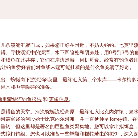
由几条溪流汇聚而成，如果您正好在附近，不妨去钓钓。七英里
鳟。寻找溪流中的深潭、水下凹陷处和阴凉处，用0号到3号的
鱼和鳟鱼在此共存，它们在岸边巡游，伺机觅食。经常有钓鱼者
这让钓鱼爱好者们对鱼线末端可能挂着的是什么鱼充满了好奇。
流出，蜿蜒向下游流淌8英里，最终汇入第二个水库——米尔梅多
密灌木和抛竿障碍的准备。
弗里蒙特河钓鱼报告
和
更多信息
。
曾是鳟鱼的天堂。河流蜿蜒流经高原，最终汇入比克内尔镇，泉
河最富饶的河段始于比克内尔河滩，并一直延伸至Torrey镇。
供垂钓，但这里却是著名的巨型鱼类聚集地。您可以拿出拟饵盒
干式拟饵钓组。您也可以准备一些蜉蝣和摇蚊若虫的拟饵，深入