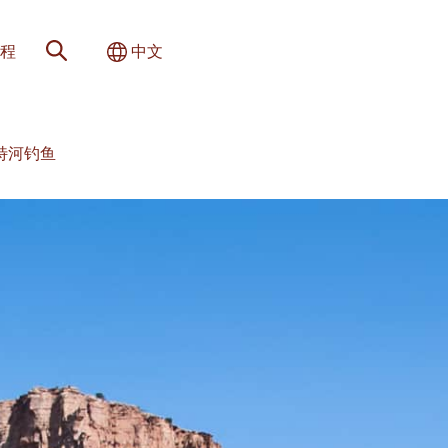
网站搜索
切换国际
程
中文
特河钓鱼